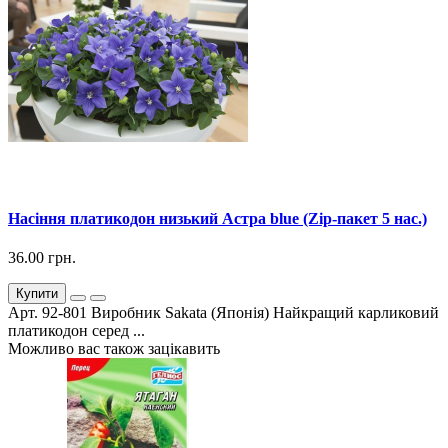
Насіння платикодон низький Астра blue (Zip-пакет 5 нас.)
36.00 грн.
Купити
Арт. 92-801 Виробник Sakata (Японія) Найкращий карликовий
платикодон серед ...
Можливо вас також зацікавить