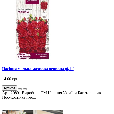
Насіння мальва махрова червона (0,1г)
14.00 грн.
Купити
Арт. 20891 Виробник ТМ Насіння України Багаторічник.
Посухостійка і мо...