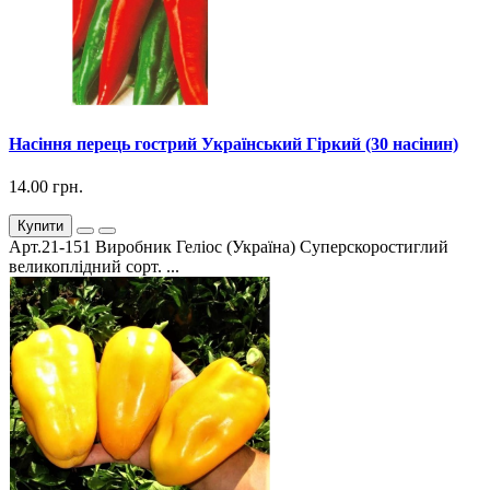
Насіння перець гострий Український Гіркий (30 насінин)
14.00 грн.
Купити
Арт.21-151 Виробник Геліос (Україна) Суперскоростиглий
великоплідний сорт. ...