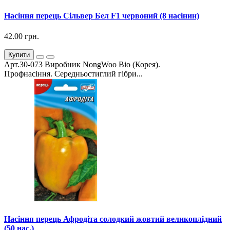
Насіння перець Сільвер Бел F1 червоний (8 насінин)
42.00 грн.
Купити
Арт.30-073 Виробник NongWoo Bio (Корея).
Профнасіння. Середньостиглий гібри...
Насіння перець Афродіта солодкий жовтий великоплідний
(50 нас.)