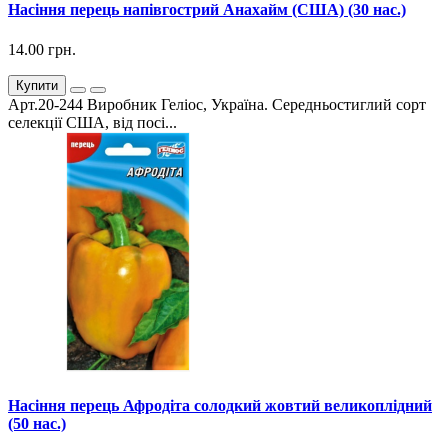
Насіння перець напівгострий Анахайм (США) (30 нас.)
14.00 грн.
Купити
Арт.20-244 Виробник Геліос, Україна. Середньостиглий сорт
селекції США, від посі...
Насіння перець Афродіта солодкий жовтий великоплідний
(50 нас.)