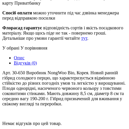
карту Приватбанку
Спосіб оплати
можно уточнити під час дзвінка менеджера
перед відправкою посилки
Флорасад гарантує
відповідність сортів і якість посадкового
матеріалу. Якщо щось піде не так - повернемо гроші.
Детальніше про умови гарантії читайте
тут
.
У обрані
У порівняння
Опис
Відгуків (0)
Арт. 30-650 Виробник NongWoo Bio, Корея. Новий ранній
гібрид солодкого перцю, що характеризується відмінною
стійкістю до різних погодніх умов та легкістю у вирощуванні.
Плоди однорідні, насиченого червоного кольору з товстими
соковитими стінками. Мають довжину 8,5 см, діаметр 8 см та
середню вагу 190-200 г. Гібрид призначений для вживання у
свіжому вигляді та переробки.
Немає відгуків про цей товар.