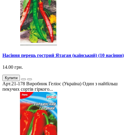
Насіння перець гострий Ятаган (каїнський) (10 насінин)
14.00 грн.
Купити
Арт.21-178 Виробник Геліос (Україна) Один з найбільш
пекучих сортів гіркого...