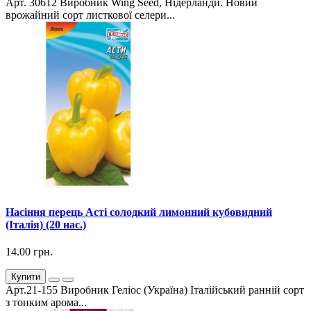
Арт. 30612 Виробник Wing Seed, Нідерланди. Новий
врожайний сорт листкової селери...
Насіння перець Асті солодкий лимонний кубовидний
(Італія) (20 нас.)
14.00 грн.
Купити
Арт.21-155 Виробник Геліос (Україна) Італійський ранній сорт
з тонким арома...