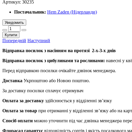
Артикул:
30235
Постачальник:
Hem Zaden (Нідерланди)
Уведомить
Купити
Попередній
Наступний
Відправка посилок з насінням на протязі 2-х-3-х днів
Відправка посилок з цибулинами та рослинами:
навесні у кві
Перед відправкою посилки очікайте дзвінок менеджера.
Доставка
Укрпоштою або Новою поштою.
За доставку посилки сплачує отримувач
Оплата за доставку
здійснюється у відділенні зв’язку
Оплата за товар
при отриманні у відділенні зв’язку або на ка
Спосіб оплати
можно уточнити під час дзвінка менеджера пер
Флорасад гарантує
відповідність сортів і якість посадкового 