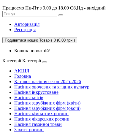
Працюємо Пн-Пт з 9.00 до 18.00 Сб,Нд - вихідний
Авторизація
Реєстрація
Подивитися кошик
Товарів 0 (0.00 грн.)
Кошик порожній!
Категорії
Категорії
АКЦІЯ
Головна
Каталог насіння сезон 2025-2026
Насіння овочевих та ягідних культур
Насіння інкрустоване
Насіння квітів
Насіння зарубіжних фірм (квіти)
Насіння зарубіжних фірм (овочі)
Насіння кімнатних рослин
Насіння лікарських рослин
Насіння газонної трави
Захист рослин