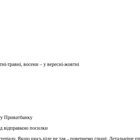
тні-травні, восени – у вересні-жовтні
рту Приватбанку
ед відправкою посилки
матеріалу. Якщо щось піде не так - повернемо гроші. Детальніше п