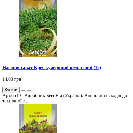
Насіння салат Крес кучерявий кімнатний (1г)
14.00 грн.
Купити
Арт.65191 Виробник SeedEra (Україна). Від повних сходів до
технічної с...