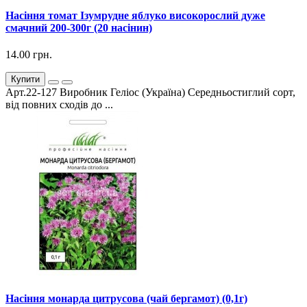
Насіння томат Ізумрудне яблуко високорослий дуже
смачний 200-300г (20 насінин)
14.00 грн.
Купити
Арт.22-127 Виробник Геліос (Україна) Середньостиглий сорт,
від повних сходів до ...
Насіння монарда цитрусова (чай бергамот) (0,1г)