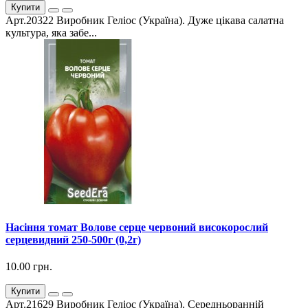
Купити
Арт.20322 Виробник Геліос (Україна). Дуже цікава салатна
культура, яка забе...
Насіння томат Волове серце червоний високорослий
серцевидний 250-500г (0,2г)
10.00 грн.
Купити
Арт.21629 Виробник Геліос (Україна). Середньоранній