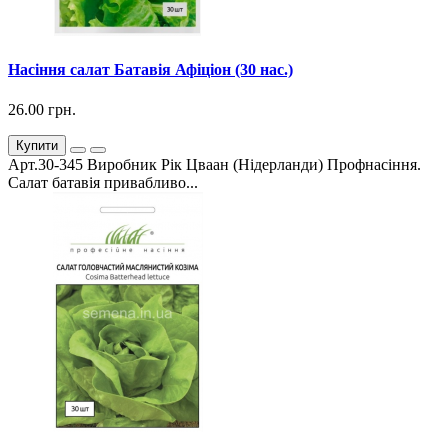
Насіння салат Батавія Афіціон (30 нас.)
26.00 грн.
Купити
Арт.30-345 Виробник Рік Цваан (Нідерланди) Профнасіння.
Салат батавія привабливо...