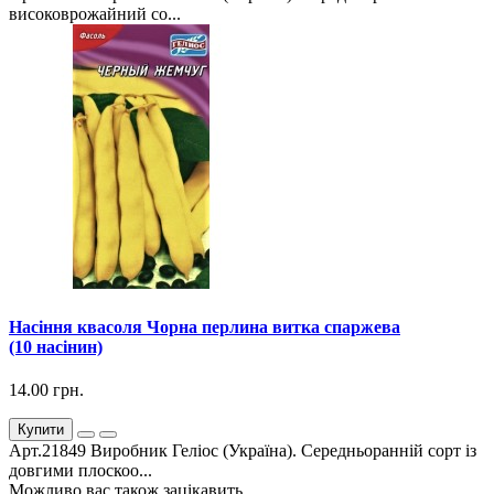
високоврожайний со...
Насіння квасоля Чорна перлина витка спаржева
(10 насінин)
14.00 грн.
Купити
Арт.21849 Виробник Геліос (Україна). Середньоранній сорт із
довгими плоскоо...
Можливо вас також зацікавить