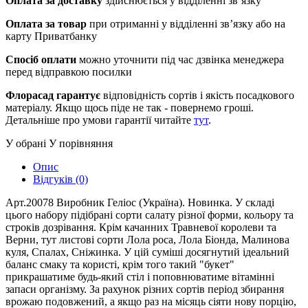
Оплата за доставку
здійснюється у відділенні зв’язку
Оплата за товар
при отриманні у відділенні зв’язку або на
карту Приватбанку
Спосіб оплати
можно уточнити під час дзвінка менеджера
перед відправкою посилки
Флорасад гарантує
відповідність сортів і якість посадкового
матеріалу. Якщо щось піде не так - повернемо гроші.
Детальніше про умови гарантії читайте
тут
.
У обрані
У порівняння
Опис
Відгуків (0)
Арт.20078 Виробник Геліос (Україна). Новинка. У складі
цього набору підібрані сорти салату різної форми, кольору та
строків дозрівання. Крім качанних Травневої королеви та
Верни, тут листові сорти Лола роса, Лола Біонда, Малинова
куля, Спалах, Сніжинка. У цій суміші досягнутий ідеальний
баланс смаку та користі, крім того такий "букет"
прикрашатиме будь-який стіл і поповнюватиме вітамінні
запаси організму. За рахунок різних сортів період збирання
врожаю подовжений, а якщо раз на місяць сіяти нову порцію,