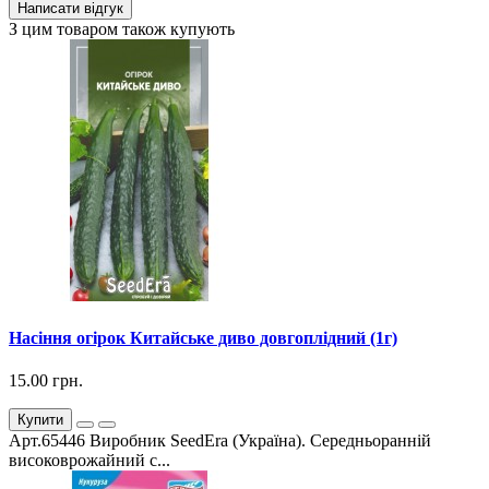
Написати відгук
З цим товаром також купують
Насіння огірок Китайське диво довгоплідний (1г)
15.00 грн.
Купити
Арт.65446 Виробник SeedEra (Україна). Середньоранній
високоврожайний с...