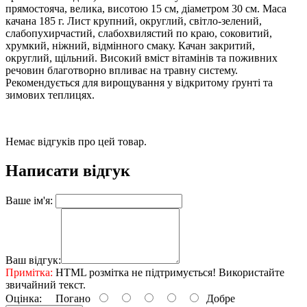
прямостояча, велика, висотою 15 см, діаметром 30 см. Маса
качана 185 г. Лист крупний, округлий, світло-зелений,
слабопухирчастий, слабохвилястий по краю, соковитий,
хрумкий, ніжний, відмінного смаку. Качан закритий,
округлий, щільний. Високий вміст вітамінів та поживних
речовин благотворно впливає на травну систему.
Рекомендується для вирощування у відкритому ґрунті та
зимових теплицях.
Немає відгуків про цей товар.
Написати відгук
Ваше ім'я:
Ваш відгук:
Примітка:
HTML розмітка не підтримується! Використайте
звичайний текст.
Оцінка:
Погано
Добре