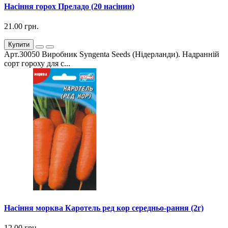
Насіння горох Преладо (20 насінин)
21.00 грн.
Купити
Арт.30050 Виробник Syngenta Seeds (Нідерланди). Надранній
сорт гороху для с...
Насіння морква Каротель ред кор середньо-рання (2г)
12.00 грн.