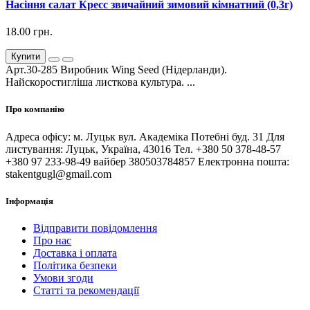
Насіння салат Кресс звичайний зимовий кімнатний (0,3г)
18.00 грн.
Купити
Арт.30-285 Виробник Wing Seed (Нідерланди).
Найскоростигліша листкова культура. ...
Про компанію
Адреса офісу: м. Луцьк вул. Академіка Потебні буд. 31 Для
листування: Луцьк, Україна, 43016 Тел. +380 50 378-48-57
+380 97 233-98-49 вайбер 380503784857 Електронна пошта:
stakentgugl@gmail.com
Інформація
Відправити повідомлення
Про нас
Доставка і оплата
Політика безпеки
Умови згоди
Статті та рекомендації