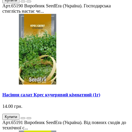
Купити
Арт.65190 Виробник SeedEra (Україна). Господарська
стиглість настає че...
Насіння салат Крес кучерявий кімнатний (1г)
14.00 грн.
Купити
Арт.65191 Виробник SeedEra (Україна). Від повних сходів до
технічної с...