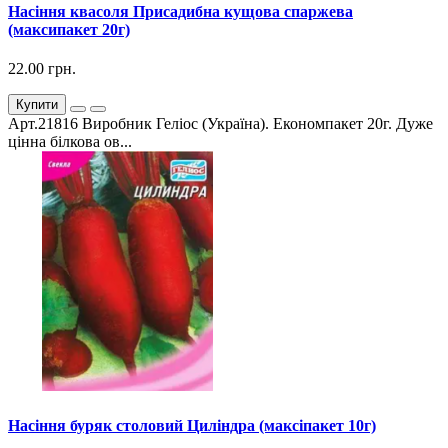
Насіння квасоля Присадибна кущова спаржева
(максипакет 20г)
22.00 грн.
Купити
Арт.21816 Виробник Геліос (Україна). Економпакет 20г. Дуже
цінна білкова ов...
Насіння буряк столовий Циліндра (максіпакет 10г)