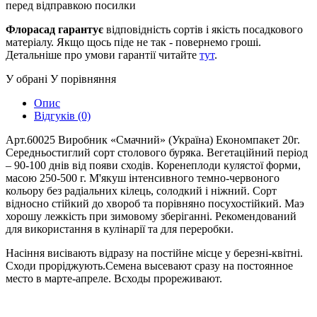
перед відправкою посилки
Флорасад гарантує
відповідність сортів і якість посадкового
матеріалу. Якщо щось піде не так - повернемо гроші.
Детальніше про умови гарантії читайте
тут
.
У обрані
У порівняння
Опис
Відгуків (0)
Арт.60025 Виробник «Смачний» (Україна) Економпакет 20г.
Середньостиглий сорт столового буряка. Вегетаційний період
– 90-100 днів від появи сходів. Коренеплоди кулястої форми,
масою 250-500 г. М'якуш інтенсивного темно-червоного
кольору без радіальних кілець, солодкий і ніжний. Сорт
відносно стійкий до хвороб та порівняно посухостійкий. Маэ
хорошу лежкість при зимовому зберіганні. Рекомендований
для використання в кулінарії та для переробки.
Насіння висівають відразу на постійне місце у березні-квітні.
Сходи проріджують.Семена высевают сразу на постоянное
место в марте-апреле. Всходы прореживают.