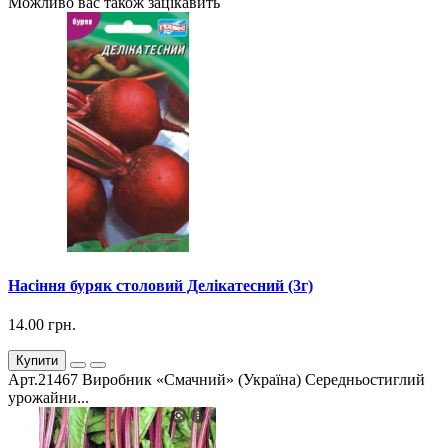
Можливо вас також зацікавить
Насіння буряк столовий Делікатесний (3г)
14.00 грн.
Купити
Арт.21467 Виробник «Смачний» (Україна) Середньостиглий
урожайни...