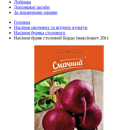
Добрива
Допоміжні засоби
За зниженими цінами
Головна
Насіння овочевих та ягідних культур
Насіння буряка столового
Насіння буряк столовий Бордо (максіпакет 20г)