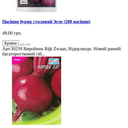
Насіння буряк столовий Зело (200 насінин)
49.00 грн.
Купити
Арт.30239 Виробник Rijk Zwaan, Нідерланди. Новий ранній
багаторостковий гіб...