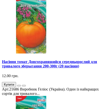
Насіння томат Довгохранящийся середньорослий для
тривалого зберыгання 200-300г (20 насінин)
12.00 грн.
Купити
Арт.21686 Виробник Геліос (Україна). Один із найкращих
сортів для тривалого...