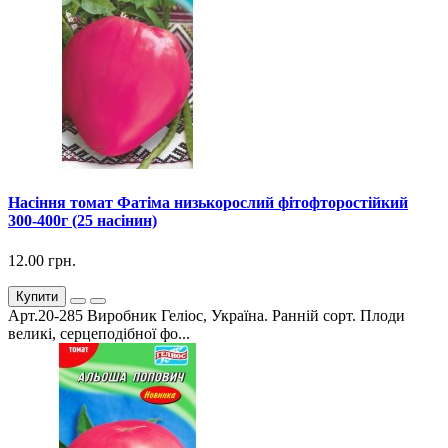
Насіння томат Фатіма низькорослий фітофторостійкий
300-400г (25 насінин)
12.00 грн.
Купити
Арт.20-285 Виробник Геліос, Україна. Ранній сорт. Плоди
великі, серцеподібної фо...