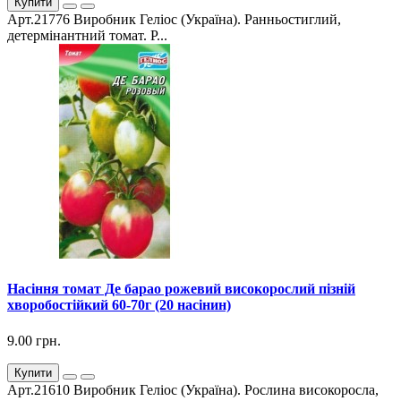
Купити
Арт.21776 Виробник Геліос (Україна). Ранньостиглий,
детермінантний томат. Р...
Насіння томат Де барао рожевий високорослий пізній
хворобостійкий 60-70г (20 насінин)
9.00 грн.
Купити
Арт.21610 Виробник Геліос (Україна). Рослина високоросла,