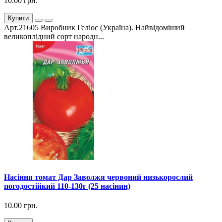
10.00 грн.
Купити
Арт.21605 Виробник Геліос (Україна). Найвідоміший
великоплідний сорт народн...
Насіння томат Дар Заволжя червоний низькорослий
погодостійкий 110-130г (25 насінин)
10.00 грн.