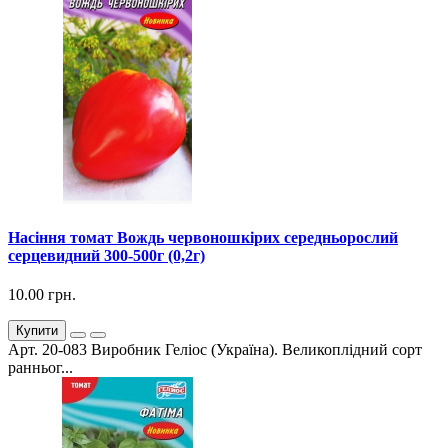
Насіння томат Вождь червоношкірих середньорослий
серцевидний 300-500г (0,2г)
10.00 грн.
Купити
Арт. 20-083 Виробник Геліос (Україна). Великоплідний сорт
ранньог...