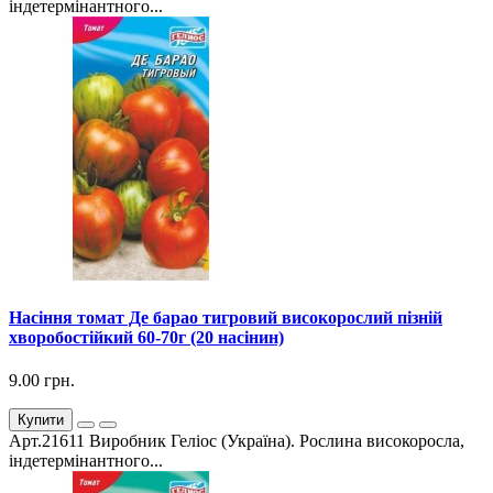
індетермінантного...
Насіння томат Де барао тигровий високорослий пізній
хворобостійкий 60-70г (20 насінин)
9.00 грн.
Купити
Арт.21611 Виробник Геліос (Україна). Рослина високоросла,
індетермінантного...