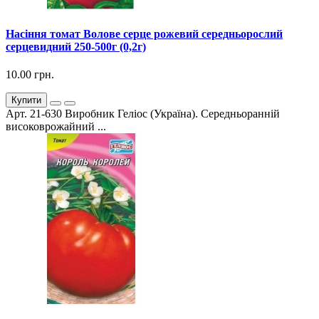
Насіння томат Волове серце рожевий середньорослий
серцевидний 250-500г (0,2г)
10.00 грн.
Купити
Арт. 21-630 Виробник Геліос (Україна). Середньоранній
високоврожайний ...