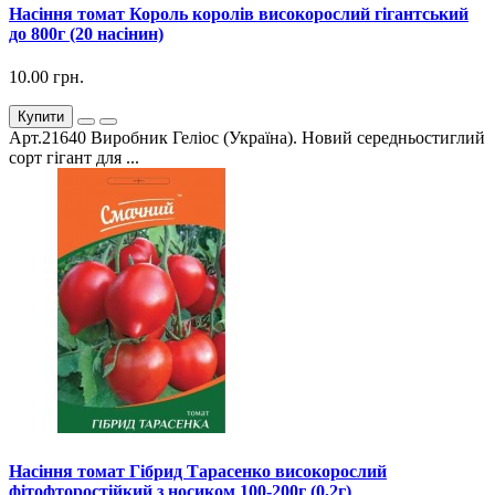
Насіння томат Король королів високорослий гігантський
до 800г (20 насінин)
10.00 грн.
Купити
Арт.21640 Виробник Геліос (Україна). Новий середньостиглий
сорт гігант для ...
Насіння томат Гібрид Тарасенко високорослий
фітофторостійкий з носиком 100-200г (0,2г)