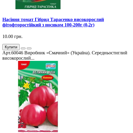
Насіння томат Гібрид Тарасенко високорослий
фітофторостійкий з носиком 100-200г (0,2г)
10.00 грн.
Купити
Арт.60046 Виробник «Смачний» (Україна). Середньостиглий
високорослий...