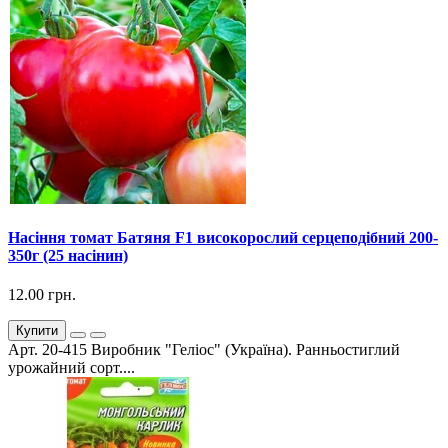
Насіння томат Батяня F1 високорослий серцеподібний 200-
350г (25 насінин)
12.00 грн.
Купити
Арт. 20-415 Виробник "Геліос" (Україна). Ранньостиглий
урожайний сорт....