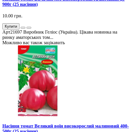
900г (25 насінин)
10.00 грн.
Купити
Арт21697 Виробник Геліос (Україна). Цікава новинка на
ринку аматорських том...
Можливо вас також зацікавить
Насіння томат Великий воїн високорослий малиновий 400-
500г (25 насінин)