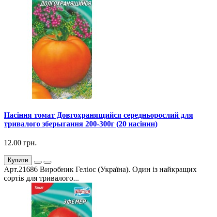
Насіння томат Довгохранящийся середньорослий для
тривалого зберыгання 200-300г (20 насінин)
12.00 грн.
Купити
Арт.21686 Виробник Геліос (Україна). Один із найкращих
сортів для тривалого...