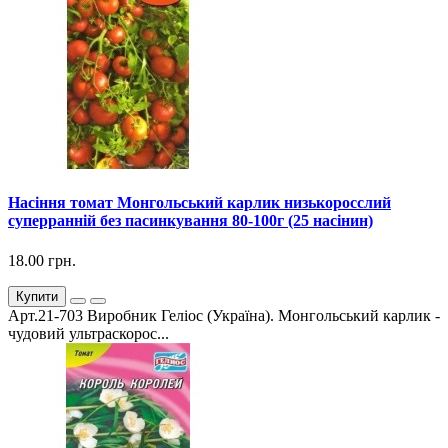
Насіння томат Монгольський карлик низькоросслий
суперранній без пасинкування 80-100г (25 насінин)
18.00 грн.
Купити
Арт.21-703 Виробник Геліос (Україна). Монгольський карлик -
чудовий ультраскорос...