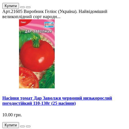
Купити
Арт.21605 Виробник Геліос (Україна). Найвідоміший
великоплідний сорт народн...
Насіння томат Дар Заволжя червоний низькорослий
погодостійкий 110-130г (25 насінин)
10.00 грн.
Купити