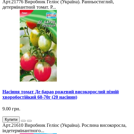
Арт.21776 Виробник Геліос (Україна). Ранньостиглий,
детермінантний томат. Р...
Насіння томат Де барао рожевий високорослий пізній
хворобостійкий 60-70г (20 насінин)
9.00 грн.
Купити
Арт.21610 Виробник Геліос (Україна). Рослина високоросла,
індетермінантного...