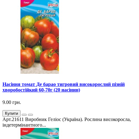
Насіння томат Де барао тигровий високорослий пізній
хворобостійкий 60-70г (20 насінин)
9.00 грн.
Купити
Арт.21611 Виробник Геліос (Україна). Рослина високоросла,
індетермінантного...