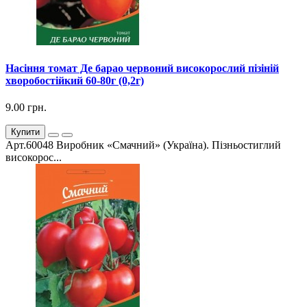
Насіння томат Де барао червоний високорослий пізіній
хворобостійкий 60-80г (0,2г)
9.00 грн.
Купити
Арт.60048 Виробник «Смачний» (Україна). Пізньостиглий
високорос...