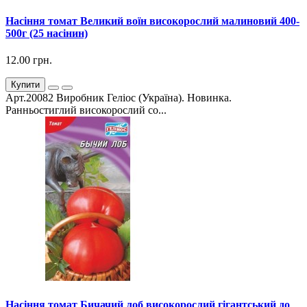
Насіння томат Великий воїн високорослий малиновий 400-
500г (25 насінин)
12.00 грн.
Купити
Арт.20082 Виробник Геліос (Україна). Новинка.
Ранньостиглий високорослий со...
Насіння томат Бичачий лоб високорослий гігантський до