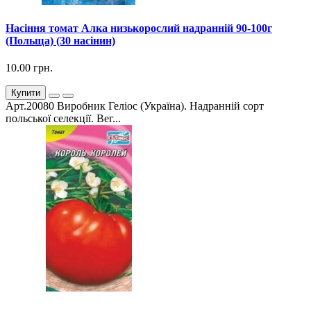
Насіння томат Алка низькорослий надранній 90-100г
(Польща) (30 насінин)
10.00 грн.
Купити
Арт.20080 Виробник Геліос (Україна). Надранній сорт
польської селекції. Вег...