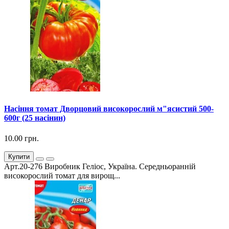
Насіння томат Дворцовий високорослий м"ясистий 500-
600г (25 насінин)
10.00 грн.
Купити
Арт.20-276 Виробник Геліос, Україна. Середньоранній
високорослий томат для вирощ...