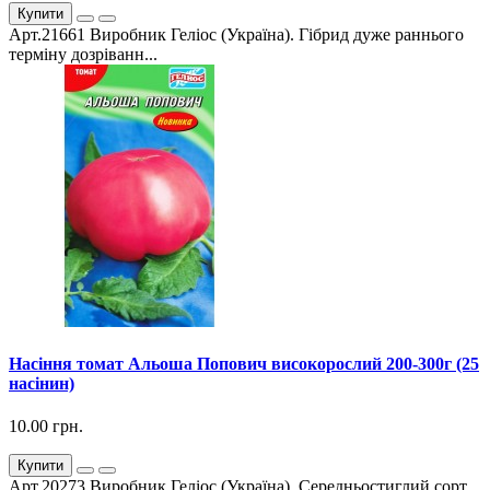
Купити
Арт.21661 Виробник Геліос (Україна). Гібрид дуже раннього
терміну дозріванн...
Насіння томат Альоша Попович високорослий 200-300г (25
насінин)
10.00 грн.
Купити
Арт.20273 Виробник Геліос (Україна). Середньостиглий сорт