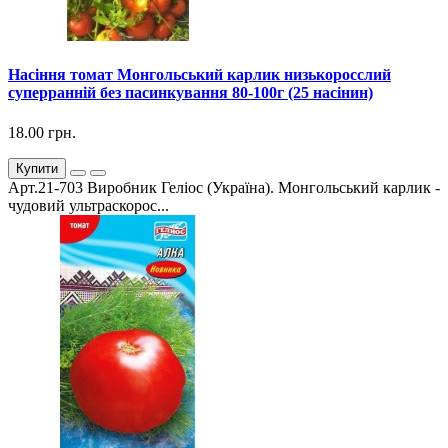
Насіння томат Монгольський карлик низькоросслий
суперранній без пасинкування 80-100г (25 насінин)
18.00 грн.
Купити
Арт.21-703 Виробник Геліос (Україна). Монгольський карлик -
чудовий ультраскорос...