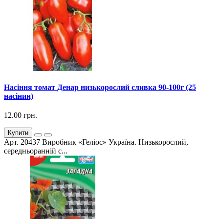
Насіння томат Денар низькорослий сливка 90-100г (25
насінин)
12.00 грн.
Купити
Арт. 20437 Виробник «Геліос» Україна. Низькорослий,
середньоранній с...