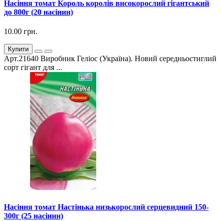
Насіння томат Король королів високорослий гігантський
до 800г (20 насінин)
10.00 грн.
Купити
Арт.21640 Виробник Геліос (Україна). Новий середньостиглий
сорт гігант для ...
Насіння томат Настінька низькорослий серцевидний 150-
300г (25 насінин)