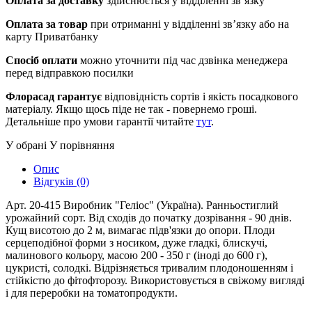
Оплата за доставку
здійснюється у відділенні зв’язку
Оплата за товар
при отриманні у відділенні зв’язку або на
карту Приватбанку
Спосіб оплати
можно уточнити під час дзвінка менеджера
перед відправкою посилки
Флорасад гарантує
відповідність сортів і якість посадкового
матеріалу. Якщо щось піде не так - повернемо гроші.
Детальніше про умови гарантії читайте
тут
.
У обрані
У порівняння
Опис
Відгуків (0)
Арт. 20-415 Виробник "Геліос" (Україна). Ранньостиглий
урожайний сорт. Від сходів до початку дозрівання - 90 днів.
Кущ висотою до 2 м, вимагає підв'язки до опори. Плоди
серцеподібної форми з носиком, дуже гладкі, блискучі,
малинового кольору, масою 200 - 350 г (іноді до 600 г),
цукристі, солодкі. Відрізняється тривалим плодоношенням і
стійкістю до фітофторозу. Використовується в свіжому вигляді
і для переробки на томатопродукти.