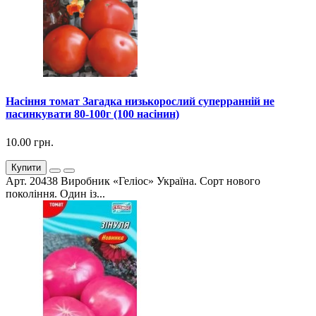
Насіння томат Загадка низькорослий суперранній не
пасинкувати 80-100г (100 насінин)
10.00 грн.
Купити
Арт. 20438 Виробник «Геліос» Україна. Сорт нового
покоління. Один із...