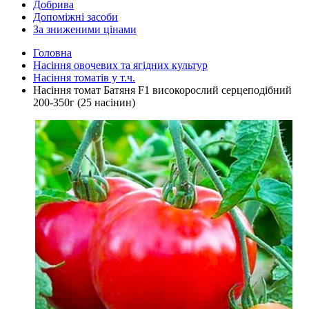
Добрива
Допоміжні засоби
За зниженими цінами
Головна
Насіння овочевих та ягідних культур
Насіння томатів у т.ч.
Насіння томат Батяня F1 високорослий серцеподібний
200-350г (25 насінин)