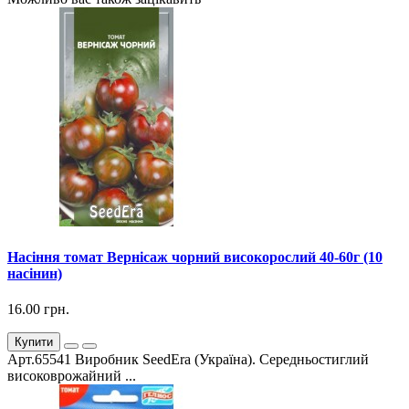
Насіння томат Вернісаж чорний високорослий 40-60г (10
насінин)
16.00 грн.
Купити
Арт.65541 Виробник SeedEra (Україна). Середньостиглий
високоврожайний ...