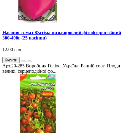
Насіння томат Фатіма низькорослий фітофторостійкий
300-400г (25 насінин)
12.00 грн.
Купити
Арт.20-285 Виробник Геліос, Україна. Ранній сорт. Плоди
великі, серцеподібної фо...