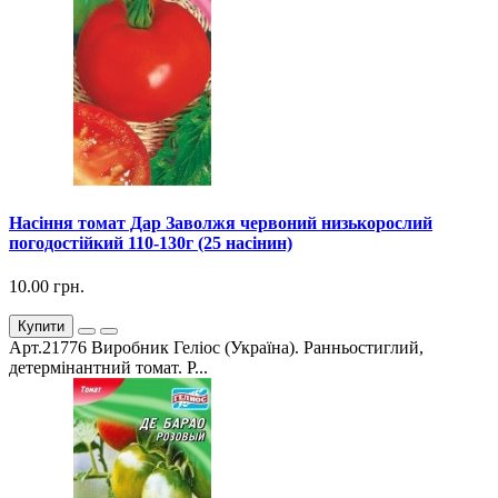
Насіння томат Дар Заволжя червоний низькорослий
погодостійкий 110-130г (25 насінин)
10.00 грн.
Купити
Арт.21776 Виробник Геліос (Україна). Ранньостиглий,
детермінантний томат. Р...