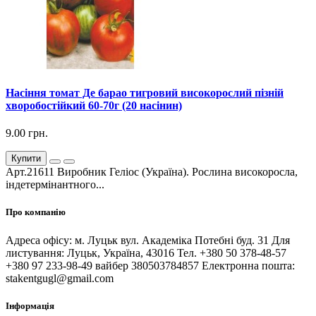
Насіння томат Де барао тигровий високорослий пізній
хворобостійкий 60-70г (20 насінин)
9.00 грн.
Купити
Арт.21611 Виробник Геліос (Україна). Рослина високоросла,
індетермінантного...
Про компанію
Адреса офісу: м. Луцьк вул. Академіка Потебні буд. 31 Для
листування: Луцьк, Україна, 43016 Тел. +380 50 378-48-57
+380 97 233-98-49 вайбер 380503784857 Електронна пошта:
stakentgugl@gmail.com
Інформація