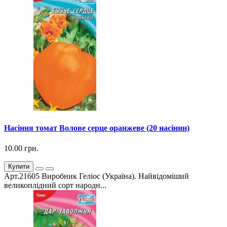
Насіння томат Волове серце оранжеве (20 насінин)
10.00 грн.
Купити
Арт.21605 Виробник Геліос (Україна). Найвідоміший
великоплідний сорт народн...