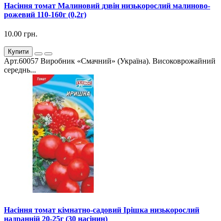
Насіння томат Малиновий дзвін низькорослий малиново-
рожевий 110-160г (0,2г)
10.00 грн.
Купити
Арт.60057 Виробник «Смачний» (Україна). Високоврожайний
середнь...
Насіння томат кімнатно-садовий Ірішка низькорослий
надранній 20-25г (30 насінин)