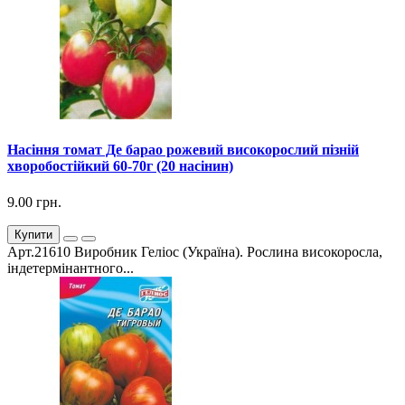
Насіння томат Де барао рожевий високорослий пізній
хворобостійкий 60-70г (20 насінин)
9.00 грн.
Купити
Арт.21610 Виробник Геліос (Україна). Рослина високоросла,
індетермінантного...