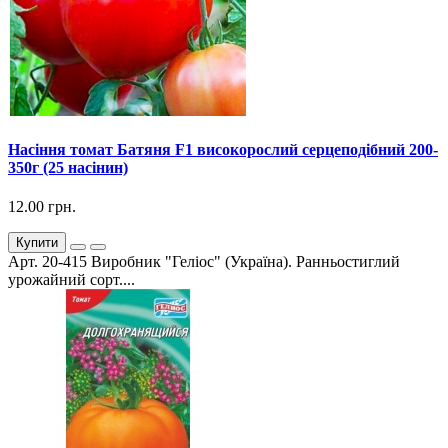
Насіння томат Батяня F1 високорослий серцеподібний 200-
350г (25 насінин)
12.00 грн.
Купити
Арт. 20-415 Виробник "Геліос" (Україна). Ранньостиглий
урожайний сорт....