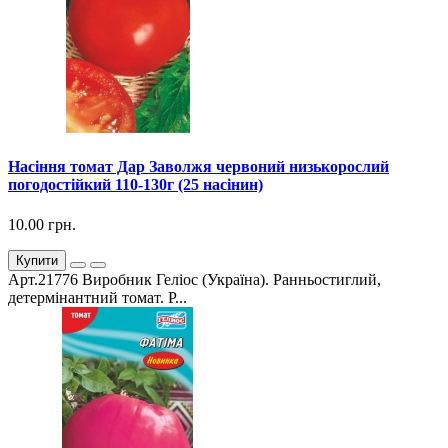
Насіння томат Дар Заволжя червоний низькорослий
погодостійкий 110-130г (25 насінин)
10.00 грн.
Купити
Арт.21776 Виробник Геліос (Україна). Ранньостиглий,
детермінантний томат. Р...