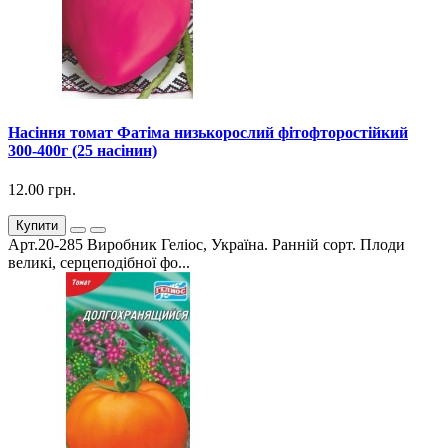
Насіння томат Фатіма низькорослий фітофторостійкий
300-400г (25 насінин)
12.00 грн.
Купити
Арт.20-285 Виробник Геліос, Україна. Ранній сорт. Плоди
великі, серцеподібної фо...