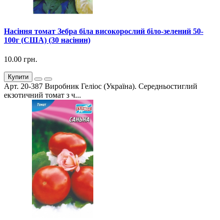
Насіння томат Зебра біла високорослий біло-зелений 50-
100г (США) (30 насінин)
10.00 грн.
Купити
Арт. 20-387 Виробник Геліос (Україна). Середньостиглий
екзотичний томат з ч...