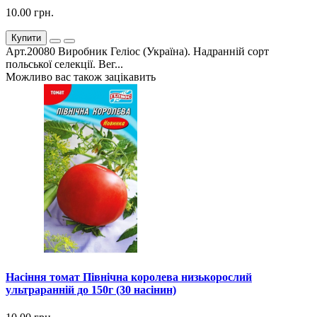
10.00 грн.
Купити
Арт.20080 Виробник Геліос (Україна). Надранній сорт
польської селекції. Вег...
Можливо вас також зацікавить
Насіння томат Північна королева низькорослий
ультраранній до 150г (30 насінин)