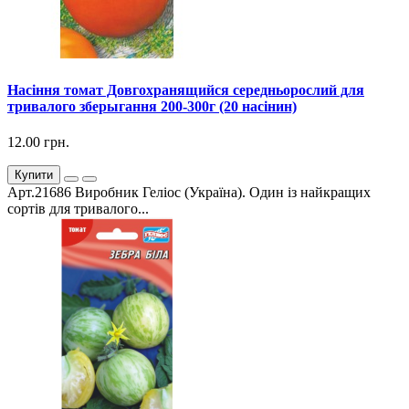
Насіння томат Довгохранящийся середньорослий для
тривалого зберыгання 200-300г (20 насінин)
12.00 грн.
Купити
Арт.21686 Виробник Геліос (Україна). Один із найкращих
сортів для тривалого...