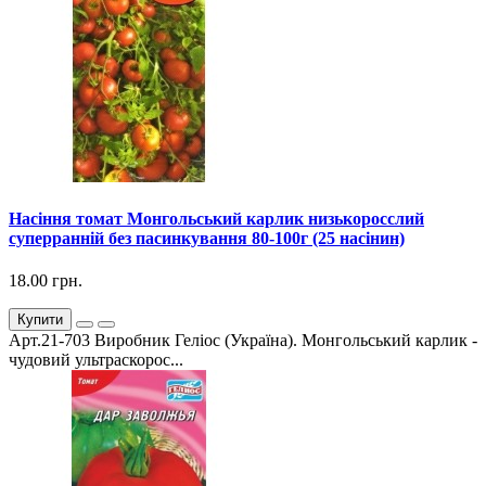
Насіння томат Монгольський карлик низькоросслий
суперранній без пасинкування 80-100г (25 насінин)
18.00 грн.
Купити
Арт.21-703 Виробник Геліос (Україна). Монгольський карлик -
чудовий ультраскорос...