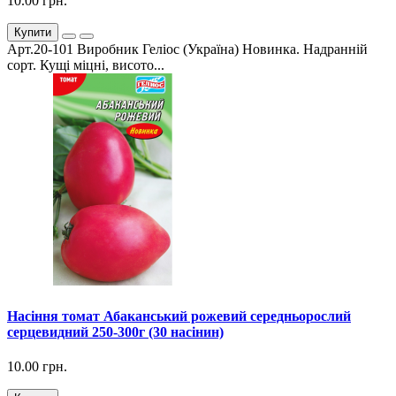
10.00 грн.
Купити
Арт.20-101 Виробник Геліос (Україна) Новинка. Надранній
сорт. Кущі міцні, висото...
Насіння томат Абаканський рожевий середньорослий
серцевидний 250-300г (30 насінин)
10.00 грн.