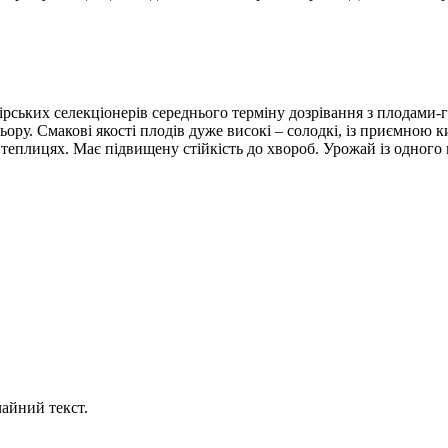
рських селекціонерів середнього терміну дозрівання з плодами-г
льору. Смакові якості плодів дуже високі – солодкі, із приємною 
 теплицях. Має підвищену стійкість до хвороб. Урожай із одного 
айний текст.