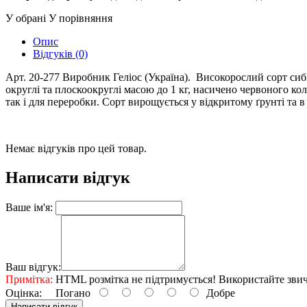
У обрані
У порівняння
Опис
Відгуків (0)
Арт. 20-277 Виробник Геліос (Україна). Високорослий сорт сибі
округлі та плоскоокруглі масою до 1 кг, насичено червоного ко
так і для переробки. Сорт вирощується у відкритому ґрунті та в
Немає відгуків про цей товар.
Написати відгук
Ваше ім'я:
Ваш відгук:
Примітка:
HTML розмітка не підтримується! Використайте звич
Оцінка:
Погано
Добре
Написати відгук