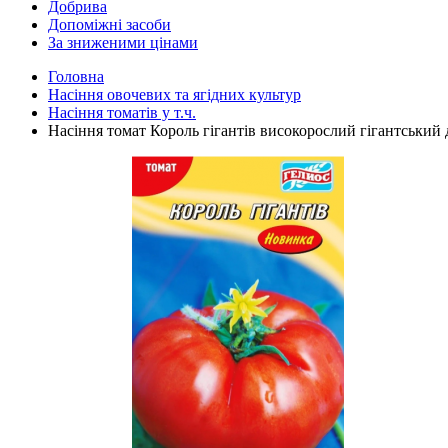
Добрива
Допоміжні засоби
За зниженими цінами
Головна
Насіння овочевих та ягідних культур
Насіння томатів у т.ч.
Насіння томат Король гігантів високорослий гігантський д