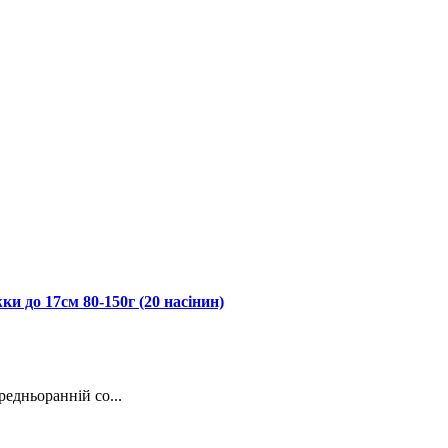
и до 17см 80-150г (20 насінин)
едньоранній со...