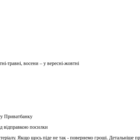
тні-травні, восени – у вересні-жовтні
рту Приватбанку
ед відправкою посилки
матеріалу. Якщо щось піде не так - повернемо гроші. Детальніше п