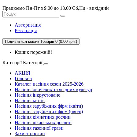
Працюємо Пн-Пт з 9.00 до 18.00 Сб,Нд - вихідний
Авторизація
Реєстрація
Подивитися кошик
Товарів 0 (0.00 грн.)
Кошик порожній!
Категорії
Категорії
АКЦІЯ
Головна
Каталог насіння сезон 2025-2026
Насіння овочевих та ягідних культур
Насіння інкрустоване
Насіння квітів
Насіння зарубіжних фірм (квіти)
Насіння зарубіжних фірм (овочі)
Насіння кімнатних рослин
Насіння лікарських рослин
Насіння газонної трави
Захист рослин