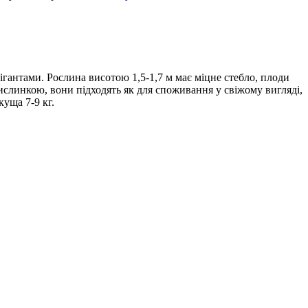
ігантами. Рослина висотою 1,5-1,7 м має міцне стебло, плоди
кислинкою, вони підходять як для споживання у свіжому вигляді,
куща 7-9 кг.