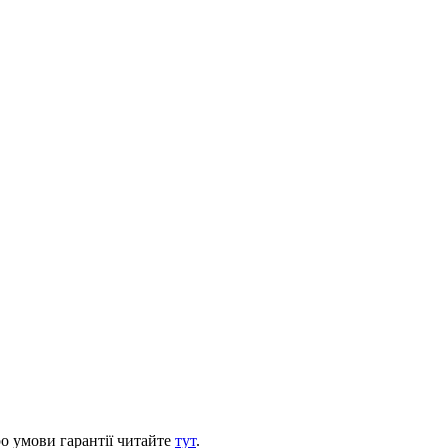
ро умови гарантії читайте
тут
.