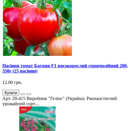
Насіння томат Батяня F1 високорослий серцеподібний 200-
350г (25 насінин)
12.00 грн.
Купити
Арт. 20-415 Виробник "Геліос" (Україна). Ранньостиглий
урожайний сорт....