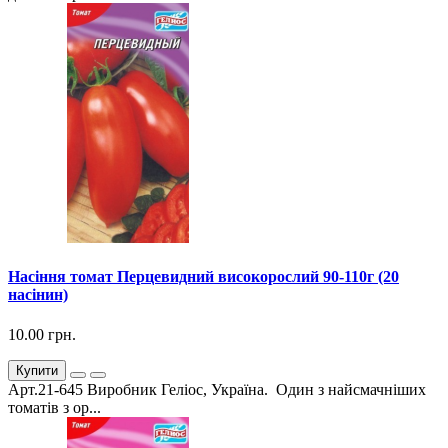
Насіння томат Перцевидний високорослий 90-110г (20
насінин)
10.00 грн.
Купити
Арт.21-645 Виробник Геліос, Україна. Один з найсмачніших
томатів з ор...