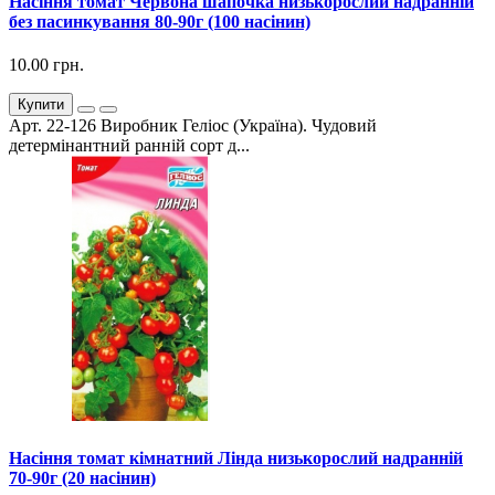
Насіння томат Червона шапочка низькорослий надранній
без пасинкування 80-90г (100 насінин)
10.00 грн.
Купити
Арт. 22-126 Виробник Геліос (Україна). Чудовий
детермінантний ранній сорт д...
Насіння томат кімнатний Лінда низькорослий надранній
70-90г (20 насінин)