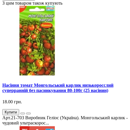
З цим товаром також купують
Насіння томат Монгольський карлик низькоросслий
суперранній без пасинкування 80-100г (25 насінин)
18.00 грн.
Купити
Арт.21-703 Виробник Геліос (Україна). Монгольський карлик -
чудовий ультраскорос...