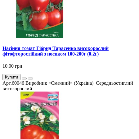
Насіння томат Гібрид Тарасенко високорослий
фітофторостійкий з носиком 100-200г (0,2г)
10.00 грн.
Купити
Арт.60046 Виробник «Смачний» (Україна). Середньостиглий
високорослий...