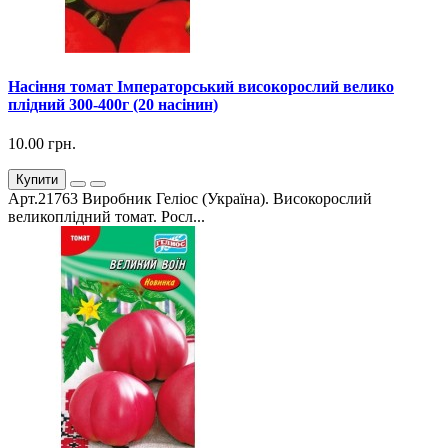
Насіння томат Імператорський високорослий велико
плідний 300-400г (20 насінин)
10.00 грн.
Купити
Арт.21763 Виробник Геліос (Україна). Високорослий
великоплідний томат. Росл...