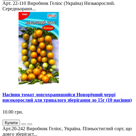
Арт. 22-110 Виробник Геліос (Україна) Низькорослий.
Середньоранн...
Насіння томат довгохранящийся Новорічний черрі
високорослий для тривалого зберігання до 15г (10 насінин)
10.00 грн.
Купити
Арт.20-242 Виробник Геліос, Україна. Пізньостиглий сорт, що
довго зберігаєт...