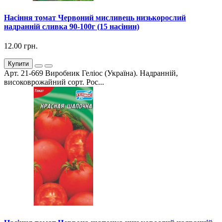
Насіння томат Червоний мисливець низькорослий
надранній сливка 90-100г (15 насінин)
12.00 грн.
Купити
Арт. 21-669 Виробник Геліос (Україна). Надранній,
високоврожайний сорт. Рос...