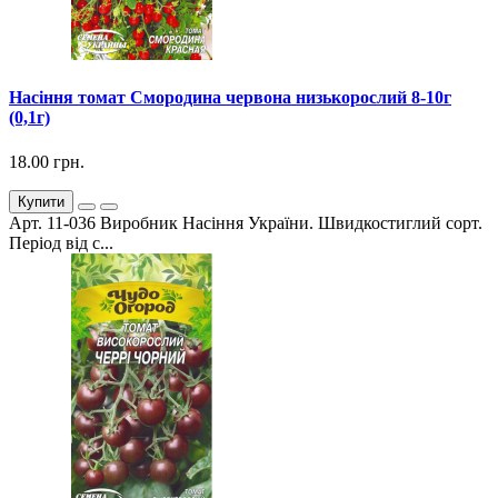
Насіння томат Смородина червона низькорослий 8-10г
(0,1г)
18.00 грн.
Купити
Арт. 11-036 Виробник Насіння України. Швидкостиглий сорт.
Період від с...