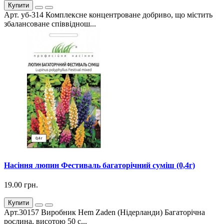
Купити
Арт. уб-314 Комплексне концентроване добриво, що містить
збалансоване співвіднош...
Насіння люпин Фестиваль багаторічний суміш (0,4г)
19.00 грн.
Купити
Арт.30157 Виробник Hem Zaden (Нідерланди) Багаторічна
рослина, висотою 50 с...