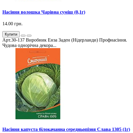
Насіння волошка Чарівна суміш (0,1г)
14.00 грн.
Купити
Арт.30-137 Виробник Енза Заден (Нідерланди) Профнасіння.
Чудова однорічна декора...
Насіння капуста білокачанна середньопізня Слава 1305 (1г)