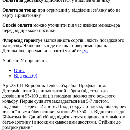
Оплата за доставку
здійснюється у відділенні зв’язку
Оплата за товар
при отриманні у відділенні зв’язку або на
карту Приватбанку
Спосіб оплати
можно уточнити під час дзвінка менеджера
перед відправкою посилки
Флорасад гарантує
відповідність сортів і якість посадкового
матеріалу. Якщо щось піде не так - повернемо гроші.
Детальніше про умови гарантії читайте
тут
.
У обрані
У порівняння
Опис
Відгуків (0)
Арт.23-011 Виробник Геліос, Україна. Профнасіння.
Детермінантний ранньостиглий гібрид (від сходів до
дозрівання 95-100 днів), з плодами насиченого рожевого
кольору. Перше суцвіття закладається над 5-7 листом,
подальші – через 1-2 листи. Плоди округло-плоскі, щільні, без
зеленої плями біля основи, масою 250-350 гр. Відноситься до
БІФ-томатів. Даний гібрид відрізняється підвищеним вмістом
бета-каротину і високими смаковими якостями. Стійкий до
розтріскування.