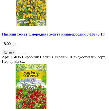
Насіння томат Смородина жовта низькорослий 8-10г (0,1г)
18.00 грн.
Купити
Арт. 11-035 Виробник Насіння України. Швидкостиглий сорт.
Період від с...