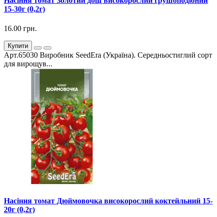
Насіння томат Золотий дощ високорослий грушоподібний
15-30г (0,2г)
16.00 грн.
Купити
Арт.65030 Виробник SeedEra (Україна). Середньостиглий сорт
для вирощув...
Насіння томат Дюймовочка високорослий коктейльний 15-
20г (0,2г)