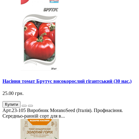
Насіння томат Брутус високорослий гігантський (30 нас.)
25.00 грн.
Купити
Арт.23-105 Виробник MoranoSeed (Італія). Профнасіння.
Середньо-ранній сорт для в...