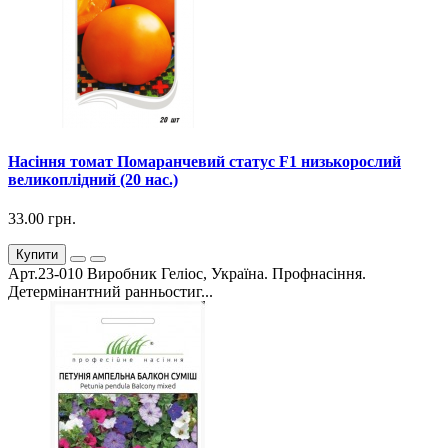
Насіння томат Помаранчевий статус F1 низькорослий
великоплідний (20 нас.)
33.00 грн.
Купити
Арт.23-010 Виробник Геліос, Україна. Профнасіння.
Детермінантний ранньостиг...