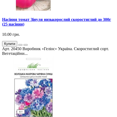
Насіння томат Зінуля низькорослий скоростиглий до 300г
(25 насінин)
10.00 грн.
Купити
Арт. 20450 Виробник «Геліос» Україна. Скоростиглий сорт.
Вегетаційни...