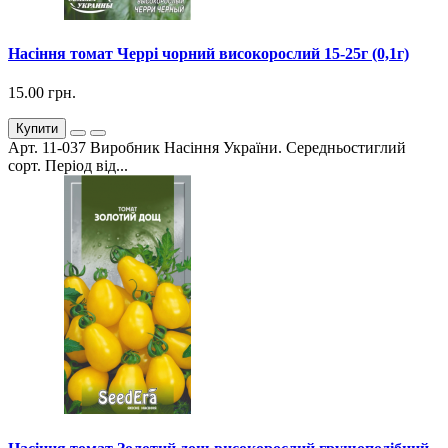
Насіння томат Черрі чорний високорослий 15-25г (0,1г)
15.00 грн.
Купити
Арт. 11-037 Виробник Насіння України. Середньостиглий
сорт. Період від...