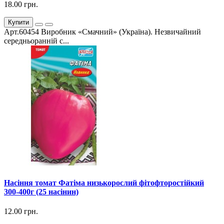
18.00 грн.
Купити
Арт.60454 Виробник «Смачний» (Україна). Незвичайний
середньоранній с...
Насіння томат Фатіма низькорослий фітофторостійкий
300-400г (25 насінин)
12.00 грн.