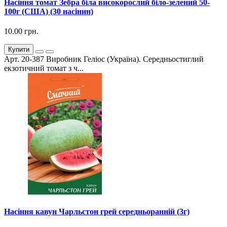
Насіння томат Зебра біла високорослий біло-зелений 50-
100г (США) (30 насінин)
10.00 грн.
Купити
Арт. 20-387 Виробник Геліос (Україна). Середньостиглий
екзотичний томат з ч...
Насіння кавун Чарльстон грей середньоранній (3г)