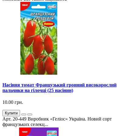
Насіння томат Французький гронний високорослий
пальчики на гілочці (25 насінин)
10.00 грн.
Купити
Арт. 20-449 Виробник «Геліос» Україна. Новий сорт
французьких селекц...