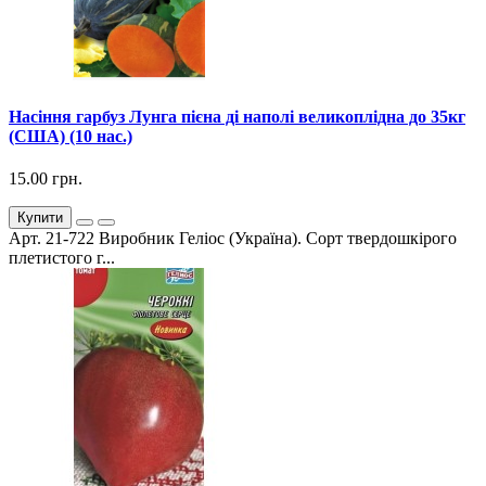
Насіння гарбуз Лунга пієна ді наполі великоплідна до 35кг
(США) (10 нас.)
15.00 грн.
Купити
Арт. 21-722 Виробник Геліос (Україна). Сорт твердошкірого
плетистого г...