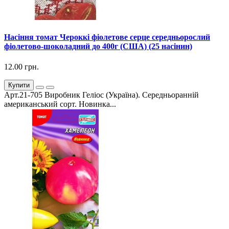
Насіння томат Чероккі фіолетове серце середньорослий
фіолетово-шоколадний до 400г (США) (25 насінин)
12.00 грн.
Купити
Арт.21-705 Виробник Геліос (Україна). Середньоранній
американський сорт. Новинка...