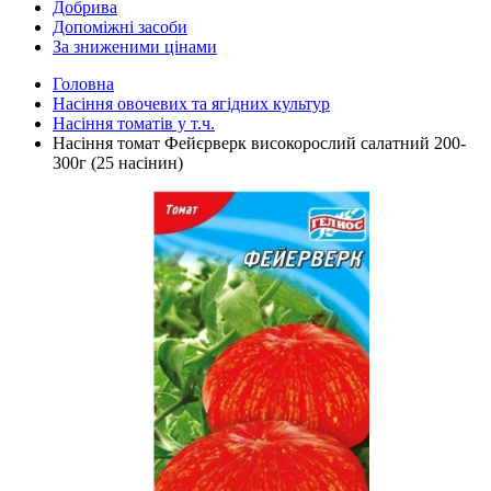
Добрива
Допоміжні засоби
За зниженими цінами
Головна
Насіння овочевих та ягідних культур
Насіння томатів у т.ч.
Насіння томат Фейєрверк високорослий салатний 200-
300г (25 насінин)