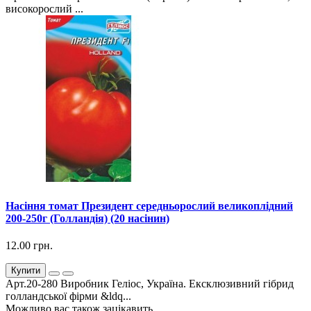
високорослий ...
Насіння томат Президент середньорослий великоплідний
200-250г (Голландія) (20 насінин)
12.00 грн.
Купити
Арт.20-280 Виробник Геліос, Україна. Ексклюзивний гібрид
голландської фірми &ldq...
Можливо вас також зацікавить