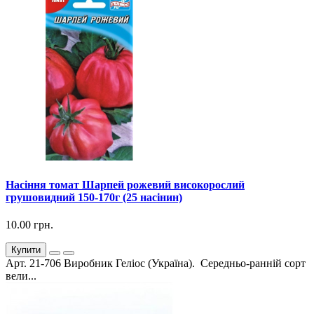
Насіння томат Шарпей рожевий високорослий
грушовидний 150-170г (25 насінин)
10.00 грн.
Купити
Арт. 21-706 Виробник Геліос (Україна). Середньо-ранній сорт
вели...