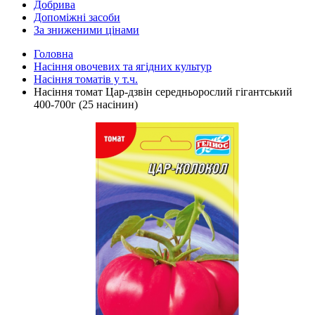
Добрива
Допоміжні засоби
За зниженими цінами
Головна
Насіння овочевих та ягідних культур
Насіння томатів у т.ч.
Насіння томат Цар-дзвін середньорослий гігантський
400-700г (25 насінин)