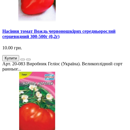
Насіння томат Вождь червоношкірих середньорослий
серцевидний 300-500г (0,2г)
10.00 грн.
Купити
Арт. 20-083 Виробник Геліос (Україна). Великоплідний сорт
ранньог...