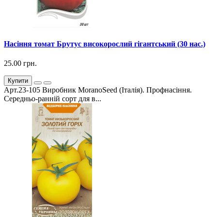
Насіння томат Брутус високорослий гігантський (30 нас.)
25.00 грн.
Купити
Арт.23-105 Виробник MoranoSeed (Італія). Профнасіння.
Середньо-ранній сорт для в...