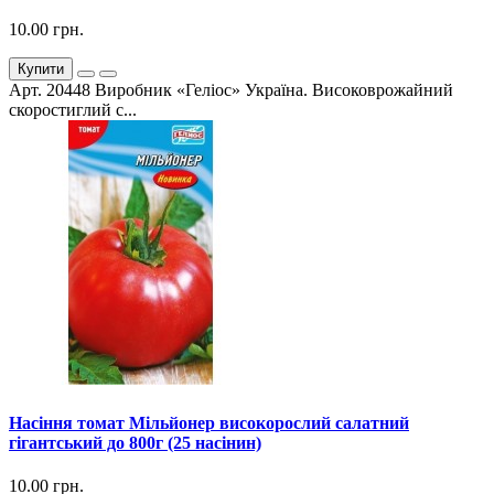
10.00 грн.
Купити
Арт. 20448 Виробник «Геліос» Україна. Високоврожайний
скоростиглий с...
Насіння томат Мільйонер високорослий салатний
гігантський до 800г (25 насінин)
10.00 грн.