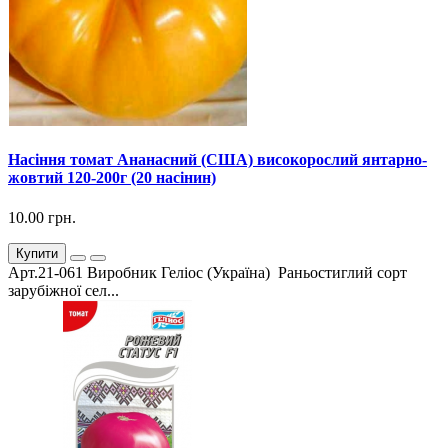
Насіння томат Ананасний (США) високорослий янтарно-
жовтий 120-200г (20 насінин)
10.00 грн.
Купити
Арт.21-061 Виробник Геліос (Україна) Раньостиглий сорт
зарубіжної сел...