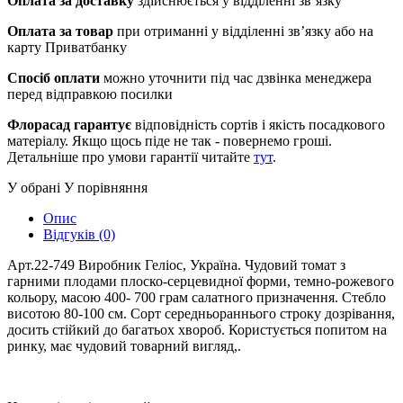
Оплата за доставку
здійснюється у відділенні зв’язку
Оплата за товар
при отриманні у відділенні зв’язку або на
карту Приватбанку
Спосіб оплати
можно уточнити під час дзвінка менеджера
перед відправкою посилки
Флорасад гарантує
відповідність сортів і якість посадкового
матеріалу. Якщо щось піде не так - повернемо гроші.
Детальніше про умови гарантії читайте
тут
.
У обрані
У порівняння
Опис
Відгуків (0)
Арт.22-749 Виробник Геліос, Україна. Чудовий томат з
гарними плодами плоско-серце­видної форми, темно-рожевого
кольору, масою 400- 700 грам салатного призначення. Стебло
висотою 80-100 см. Сорт середньораннього строку дозрівання,
досить стійкий до багатьох хвороб. Користується попитом на
ринку, має чудовий товарний вигляд,.