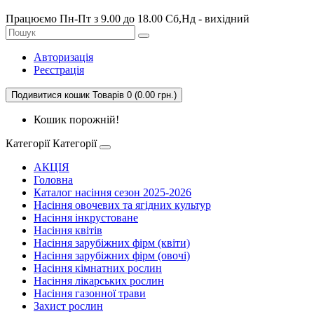
Працюємо Пн-Пт з 9.00 до 18.00 Сб,Нд - вихідний
Авторизація
Реєстрація
Подивитися кошик
Товарів 0 (0.00 грн.)
Кошик порожній!
Категорії
Категорії
АКЦІЯ
Головна
Каталог насіння сезон 2025-2026
Насіння овочевих та ягідних культур
Насіння інкрустоване
Насіння квітів
Насіння зарубіжних фірм (квіти)
Насіння зарубіжних фірм (овочі)
Насіння кімнатних рослин
Насіння лікарських рослин
Насіння газонної трави
Захист рослин