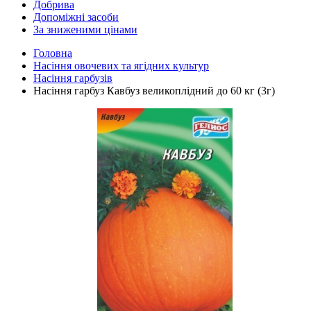
Добрива
Допоміжні засоби
За зниженими цінами
Головна
Насіння овочевих та ягідних культур
Насіння гарбузів
Насіння гарбуз Кавбуз великоплідний до 60 кг (3г)