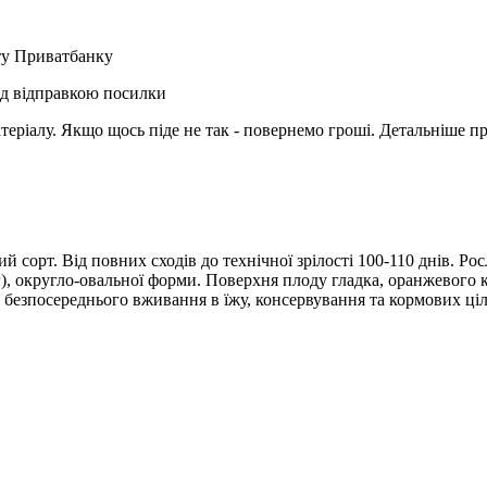
рту Приватбанку
ед відправкою посилки
матеріалу. Якщо щось піде не так - повернемо гроші. Детальніше п
й сорт. Від повних сходів до технічної зрілості 100-110 днів. Р
), округло-овальної форми. Поверхня плоду гладка, оранжевого 
безпосереднього вживання в їжу, консервування та кормових ціле