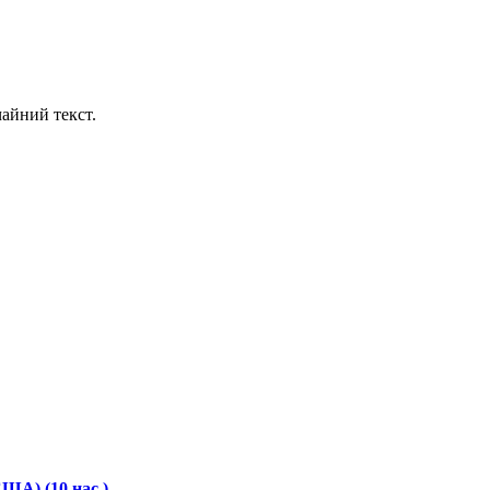
айний текст.
США) (10 нас.)