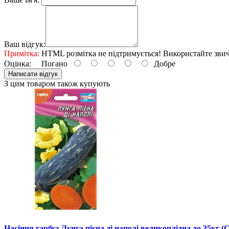
Ваш відгук:
Примітка:
HTML розмітка не підтримується! Використайте звич
Оцінка:
Погано
Добре
Написати відгук
З цим товаром також купують
Насіння гарбуз Лунга пієна ді наполі великоплідна до 35кг (