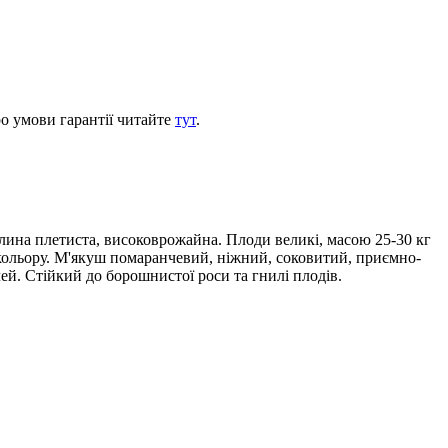
ро умови гарантії читайте
тут
.
ослина плетиста, високоврожайна. Плоди великі, масою 25-30 кг
кольору. М'якуш помаранчевий, ніжний, соковитий, приємно-
й. Стійкий до борошнистої роси та гнилі плодів.