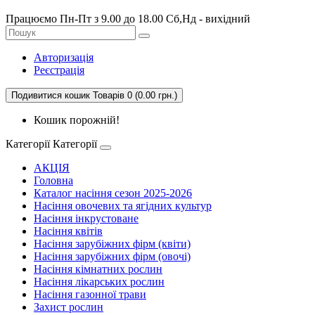
Працюємо Пн-Пт з 9.00 до 18.00 Сб,Нд - вихідний
Авторизація
Реєстрація
Подивитися кошик
Товарів 0 (0.00 грн.)
Кошик порожній!
Категорії
Категорії
АКЦІЯ
Головна
Каталог насіння сезон 2025-2026
Насіння овочевих та ягідних культур
Насіння інкрустоване
Насіння квітів
Насіння зарубіжних фірм (квіти)
Насіння зарубіжних фірм (овочі)
Насіння кімнатних рослин
Насіння лікарських рослин
Насіння газонної трави
Захист рослин