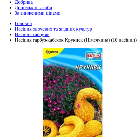
Добрива
Допоміжні засоби
За зниженими цінами
Головна
Насіння овочевих та ягідних культур
Насіння гарбузів
Насіння гарбуз-кабачок Крукнек (Німеччина) (10 насінин)