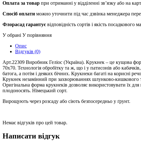
Оплата за товар
при отриманні у відділенні зв’язку або на ка
Спосіб оплати
можно уточнити під час дзвінка менеджера пер
Флорасад гарантує
відповідність сортів і якість посадкового 
У обрані
У порівняння
Опис
Відгуків (0)
Арт.22309 Виробник Геліос (Україна). Крукнек – це кущова фор
70х70. Технологія обробітку та ж, що і у патисонів або кабачкі
батога, а потім і деяких бічних. Крукнеки багаті на корисні ре
Крукнек незамінний при захворюваннях шлунково-кишкового трак
Оригінальна форма крукнеків дозволяє використовувати їх для 
плодоносять. Німецький сорт.
Вирощують через розсаду або сіють безпосередньо у ґрунт.
Немає відгуків про цей товар.
Написати відгук