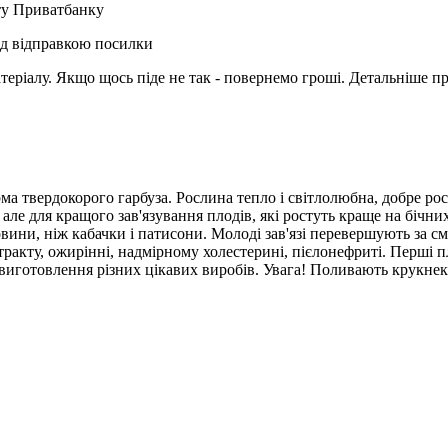
рту Приватбанку
ед відправкою посилки
матеріалу. Якщо щось піде не так - повернемо гроші. Детальніше п
ма твердокорого гарбуза. Рослина тепло і світлолюбна, добре ро
в, але для кращого зав'язування плодів, які ростуть краще на бі
човини, ніж кабачки і патисони. Молоді зав'язі перевершують за с
ту, ожирінні, надмірному холестерині, пієлонефриті. Перші плод
виготовлення різних цікавих виробів. Увага! Поливають крукнек