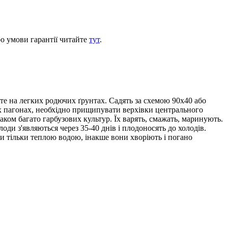
ро умови гарантії читайте
тут
.
сте на легких родючих ґрунтах. Садять за схемою 90х40 або
чних пагонах, необхідно прищипувати верхівки центрального
маком багато гарбузових культур. Їх варять, смажать, маринують.
и з'являються через 35-40 днів і плодоносять до холодів.
и тільки теплою водою, інакше вони хворіють і погано