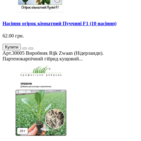
Насіння огірок кімнатний Пуччині F1 (10 насінин)
62.00 грн.
Купити
Арт.30005 Виробник Rijk Zwaan (Нідерланди).
Партенокарпічний гібрид кущовий...