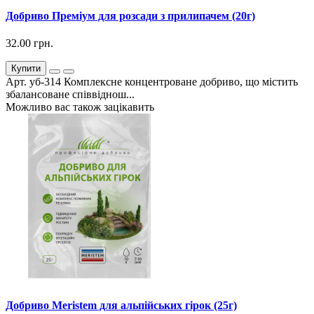
Добриво Преміум для розсади з прилипачем (20г)
32.00 грн.
Купити
Арт. уб-314 Комплексне концентроване добриво, що містить
збалансоване співвіднош...
Можливо вас також зацікавить
Добриво Meristem для альпійських гірок (25г)