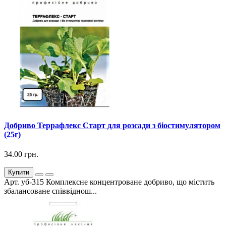
Добриво Террафлекс Старт для розсади з біостимулятором
(25г)
34.00 грн.
Купити
Арт. уб-315 Комплексне концентроване добриво, що містить
збалансоване співвіднош...