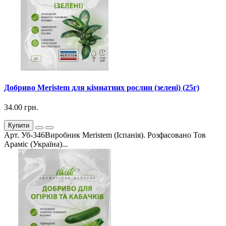
Добриво Meristem для кімнатних рослин (зелені) (25г)
34.00 грн.
Купити
Арт. Уб-346Виробник Meristem (Іспанія). Розфасовано Тов
Араміс (Україна)...