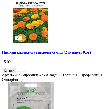
Насіння календула махрова суміш (Zip-пакет 0,5г)
15.00 грн.
Купити
Арт.30-702 Виробник «Хем Заден» (Голандія). Профнасіння.
Однорічна р...