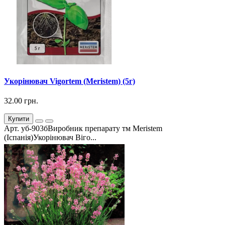
Укорінювач Vigortem (Meristem) (5г)
32.00 грн.
Купити
Арт. уб-903бВиробник препарату тм Meristem
(Іспанія)Укорінювач Віго...