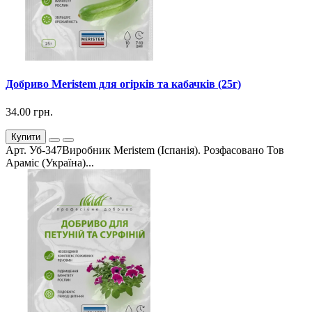
Добриво Meristem для огірків та кабачків (25г)
34.00 грн.
Купити
Арт. Уб-347Виробник Meristem (Іспанія). Розфасовано Тов
Араміс (Україна)...