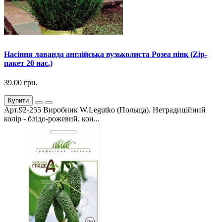
Насіння лаванда англійська вузьколиста Розеа пінк (Zip-
пакет 20 нас.)
39.00 грн.
Купити
Арт.92-255 Виробник W.Legutko (Польща). Нетрадиційний
колір - блідо-рожевий, кон...