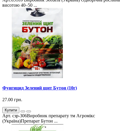
висотою 40–50 ...
Фунгицид Зелений щит Бутон (10г)
27.00 грн.
Купити
Арт. сзр-306Виробник препарату тм Агромікс
(Україна)Препарат Бутон ...