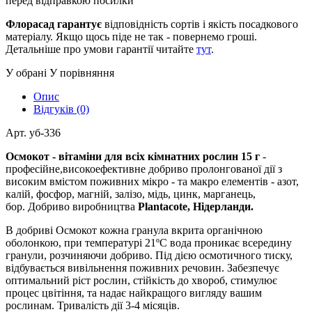
перед відправкою посилки
Флорасад гарантує
відповідність сортів і якість посадкового
матеріалу. Якщо щось піде не так - повернемо гроші.
Детальніше про умови гарантії читайте
тут
.
У обрані
У порівняння
Опис
Відгуків (0)
Арт. уб-336
Осмокот - вітаміни для всіх кімнатних рослин 15 г
-
професійне,високоефективне добриво пролонгованої дії з
високим вмістом поживних мікро - та макро елементів - азот,
калій, фосфор, магній, залізо, мідь, цинк, марганець,
бор. Добриво виробництва
Plantacote, Нідерланди.
В добриві Осмокот кожна гранула вкрита органічною
оболонкою, при температурі 21ºC вода проникає всередину
гранули, розчиняючи добриво. Під дією осмотичного тиску,
відбувається вивільнення поживних речовин. Забезпечує
оптимальний ріст рослин, стійкість до хвороб, стимулює
процес цвітіння, та надає найкращого вигляду вашим
рослинам. Тривалість дії 3-4 місяців.