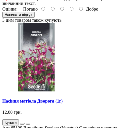
звичайний текст.
Оцінка:
Погано
Добре
Написати відгук
З цим товаром також купують
Насіння матіола Дворога (1г)
12.00 грн.
Купити
Арт.65109 Виробник Seedera (Україна) Однорічна рослина