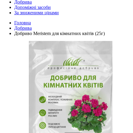
Добрива
Допоміжні засоби
За зниженими цінами
Головна
Добрива
Добриво Meristem для кімнатних квітів (25г)