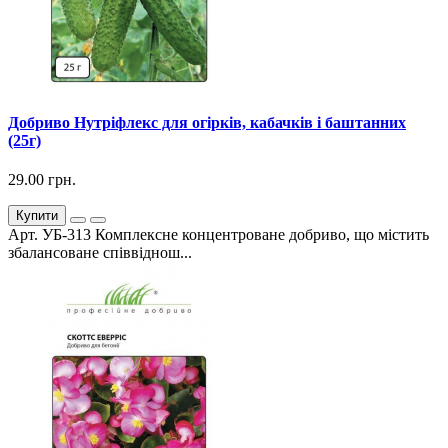
Добриво Нутріфлекс для огірків, кабачків і баштанних
(25г)
29.00 грн.
Купити
Арт. УБ-313 Комплексне концентроване добриво, що містить
збалансоване співвіднош...