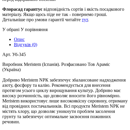
Флорасад гарантує
відповідність сортів і якість посадкового
матеріалу. Якщо щось піде не так - повернемо гроші.
Детальніше про умови гарантії читайте
тут
.
У обрані
У порівняння
Опис
Відгуків (0)
Арт. Уб-345
Виробник Meristem (Іспанія). Розфасовано Тов Араміс
(Україна)
Добриво Meristem NРК забезпечує збалансоване надходження
азоту, фосфору та калію. Рекомендується для внесення
протягом усього циклу вирощування культур. Добриво має
високу розчинність, що дозволяє вносити його рівномірно.
Meristem використовує лише високоякісну сировину, отриману
від провідних постачальників. Всі продукти Meristem NРК не
містять хлору, що дозволяє уникнути проблем засолення
грунту та забезпечує оптимальне засвоєння поживних
речовин.