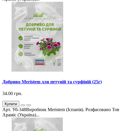
Добриво Meristem для петуній та сурфіній (25г)
34.00 грн.
Купити
Арт. Уб-348Виробник Meristem (Іспанія). Розфасовано Тов
Араміс (Україна)...