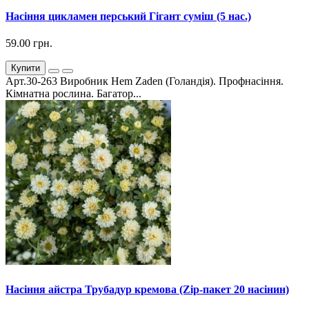
Насіння цикламен перський Гігант суміш (5 нас.)
59.00 грн.
Купити
Арт.30-263 Виробник Hem Zaden (Голандія). Профнасіння.
Кімнатна рослина. Багатор...
Насіння айстра Трубадур кремова (Zip-пакет 20 насінин)