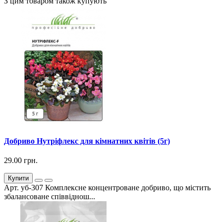
З цим товаром також купують
Добриво Нутріфлекс для кімнатних квітів (5г)
29.00 грн.
Купити
Арт. уб-307 Комплексне концентроване добриво, що містить
збалансоване співвіднош...