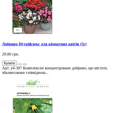
Добриво Нутріфлекс для кімнатних квітів (5г)
29.00 грн.
Купити
Арт. уб-307 Комплексне концентроване добриво, що містить
збалансоване співвіднош...