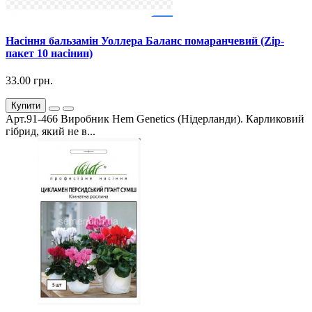
Насіння бальзамін Уоллера Баланс помаранчевий (Zip-
пакет 10 насінин)
33.00 грн.
Купити
Арт.91-466 Виробник Hem Genetics (Нідерланди). Карликовий
гібрид, який не в...