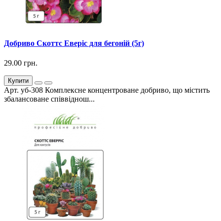
Добриво Скоттс Еверіс для бегоній (5г)
29.00 грн.
Купити
Арт. уб-308 Комплексне концентроване добриво, що містить
збалансоване співвіднош...