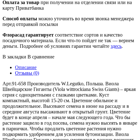
Оплата за товар
при получении на отделении связи или на
карту Приватбанка
Способ оплаты
можно уточнить во время звонка менеджера
перед отправкой посылки
Флорасад гарантирует
соответствие сортов и качество
посадочного материала. Если что-то пойдет не так — вернем
деньги. Подробнее об условиях гарантии читайте
здесь
.
В закладки
В сравнение
Описание
Отзывы (0)
Арт.91-658 Производитель W.Legutko, Польша. Виола
Швейцарские Гиганты (Viola wittrockiana Swiss Giants) – яркая
серия с одноцветными с глазками цветками. Куст
компактный, высотой 15-20 см. Цветение обильное и
продолжительное. Высевают семена в июне на рассаду и в
середине августа высаживают в открытый грунт. Цветение
будет в конце апреля – начале мая следующего года. Что бы
растение зацвело в год посева, семена нужно высеять в январе
в парнички. Чтобы продлить цветение растения нужно
подкормить удобрением для усиления бутонизации. Виола
Швейцарские Гиганты хорошо смотрится в ранних весенних