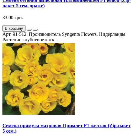
Семена бегония ампельная Иллюминейшен F1 lemon (Zip-
пакет 5 сем. драже)
33.00 грн.
В корзину
Арт. 91-512. Производитель Syngenta Flowers, Нидерланды.
Растение клубневое каск...
Семена примула махровая Примлет F1 желтая (Zip-пакет
5 сем.)