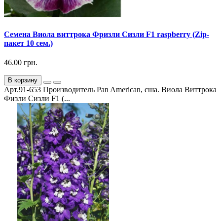
Семена Виола виттрока Фризли Сизли F1 raspberry (Zip-
пакет 10 сем.)
46.00 грн.
В корзину
Арт.91-653 Производитель Pan American, сша. Виола Виттрока
Физли Сизли F1 (...