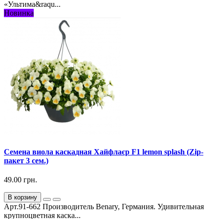
«Ультима&raqu...
Новинка
Семена виола каскадная Хайфлаєр F1 lemon splash (Zip-
пакет 3 сем.)
49.00 грн.
В корзину
Арт.91-662 Производитель Benary, Германия. Удивительная
крупноцветная каска...