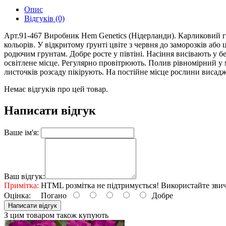
Опис
Відгуків (0)
Арт.91-467 Виробник Hem Genetics (Нідерланди). Карликовий г
кольорів. У відкритому ґрунті цвіте з червня до заморозків аб
родючим грунтам. Добре росте у півтіні. Насіння висівають у б
освітлене місце. Регулярно провітрюють. Полив рівномірний у мі
листочків розсаду пікірують. На постійне місце рослини висадж
Немає відгуків про цей товар.
Написати відгук
Ваше ім'я:
Ваш відгук:
Примітка:
HTML розмітка не підтримується! Використайте звич
Оцінка:
Погано
Добре
Написати відгук
З цим товаром також купують