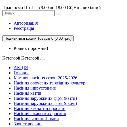
Працюємо Пн-Пт з 9.00 до 18.00 Сб,Нд - вихідний
Авторизація
Реєстрація
Подивитися кошик
Товарів 0 (0.00 грн.)
Кошик порожній!
Категорії
Категорії
АКЦІЯ
Головна
Каталог насіння сезон 2025-2026
Насіння овочевих та ягідних культур
Насіння інкрустоване
Насіння квітів
Насіння зарубіжних фірм (квіти)
Насіння зарубіжних фірм (овочі)
Насіння кімнатних рослин
Насіння лікарських рослин
Насіння газонної трави
Захист рослин