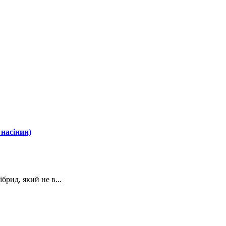
 насінин)
рид, який не в...