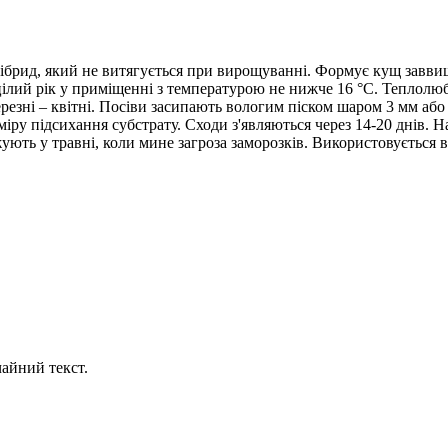
ібрид, який не витягується при вирощуванні. Формує кущ завви
о цілий рік у приміщенні з температурою не нижче 16 °С. Теплолю
ерезні – квітні. Посіви засипають вологим піском шаром 3 мм аб
ру підсихання субстрату. Сходи з'являються через 14-20 днів. На 
ують у травні, коли мине загроза заморозків. Використовується 
айний текст.