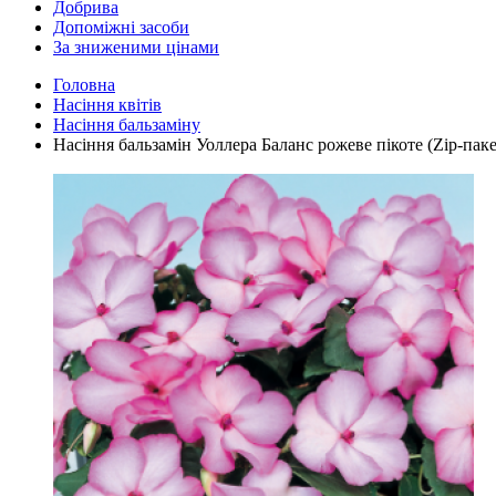
Добрива
Допоміжні засоби
За зниженими цінами
Головна
Насіння квітів
Насіння бальзаміну
Насіння бальзамін Уоллера Баланс рожеве пікоте (Zip-паке