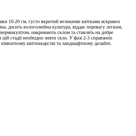
шки 10-20 см, густо вкритий великими квітками яскравих
бна, досить вологолюбна культура, віддає перевагу легким,
о вермикулітом, накривають склом та ставлять на добре
цій стадії необхідно зняти скло. У фазі 2-3 справжніх
в кімнатному квітникарстві та ландшафтному дизайні.