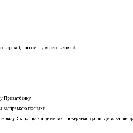
тні-травні, восени – у вересні-жовтні
рту Приватбанку
ед відправкою посилки
матеріалу. Якщо щось піде не так - повернемо гроші. Детальніше п