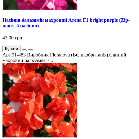
Насіння бальзамін махровий Атена F1 bright purple (Zip-
пакет 5 насінин)
43.00 грн.
Купити
Арт.91-483 Виробник Floranova (Великобританія).Єдиний
махровий бальзамін із...