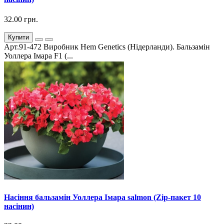
32.00 грн.
Купити
Арт.91-472 Виробник Hem Genetics (Нідерланди). Бальзамін
Уоллера Імара F1 (...
Насіння бальзамін Уоллера Імара salmon (Zip-пакет 10
насінин)