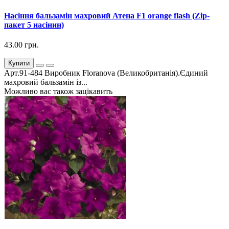
Насіння бальзамін махровий Атена F1 orange flash (Zip-
пакет 5 насінин)
43.00 грн.
Купити
Арт.91-484 Виробник Floranova (Великобританія).Єдиний
махровий бальзамін із...
Можливо вас також зацікавить