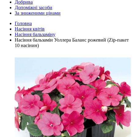
Добрива
Допоміжні засоби
За зниженими цінами
Головна
Насіння квітів
Насіння бальзаміну
Насіння бальзамін Уоллера Баланс рожевий (Zip-пакет
10 насінин)