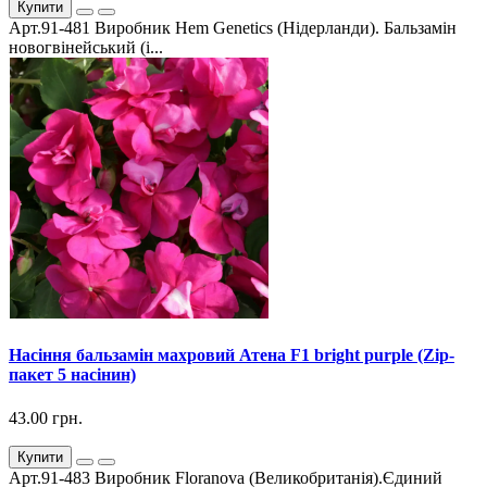
Купити
Арт.91-481 Виробник Hem Genetics (Нідерланди). Бальзамін
новогвінейський (і...
Насіння бальзамін махровий Атена F1 bright purple (Zip-
пакет 5 насінин)
43.00 грн.
Купити
Арт.91-483 Виробник Floranova (Великобританія).Єдиний