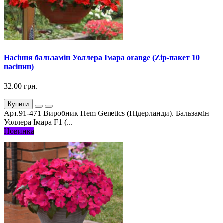
Насіння бальзамін Уоллера Імара orange (Zip-пакет 10
насінин)
32.00 грн.
Купити
Арт.91-471 Виробник Hem Genetics (Нідерланди). Бальзамін
Уоллера Імара F1 (...
Новинка