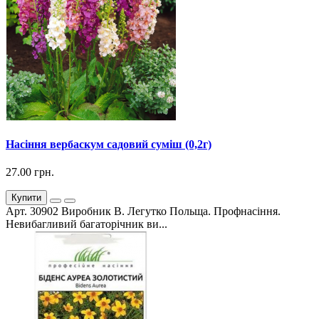
Насіння вербаскум садовий суміш (0,2г)
27.00 грн.
Купити
Арт. 30902 Виробник В. Легутко Польща. Профнасіння.
Невибагливий багаторічник ви...