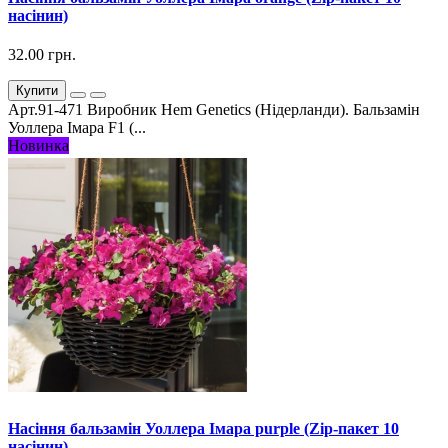
насінин)
32.00 грн.
Купити
Арт.91-471 Виробник Hem Genetics (Нідерланди). Бальзамін
Уоллера Імара F1 (...
Новинка
Насіння бальзамін Уоллера Імара purple (Zip-пакет 10
насінин)