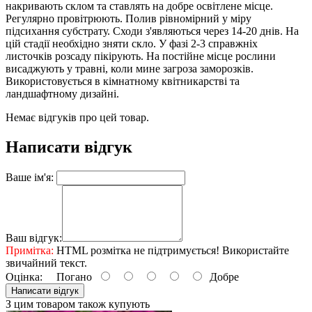
накривають склом та ставлять на добре освітлене місце.
Регулярно провітрюють. Полив рівномірний у міру
підсихання субстрату. Сходи з'являються через 14-20 днів. На
цій стадії необхідно зняти скло. У фазі 2-3 справжніх
листочків розсаду пікірують. На постійне місце рослини
висаджують у травні, коли мине загроза заморозків.
Використовується в кімнатному квітникарстві та
ландшафтному дизайні.
Немає відгуків про цей товар.
Написати відгук
Ваше ім'я:
Ваш відгук:
Примітка:
HTML розмітка не підтримується! Використайте
звичайний текст.
Оцінка:
Погано
Добре
Написати відгук
З цим товаром також купують