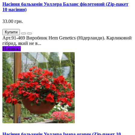
Насіння бальзамін Уоллера Баланс фіолетовий (Zip-пакет
10 насінин)
33.00 грн.
Купити
Арт.91-469 Виробник Hem Genetics (Нідерланди). Карликовий
гібрид, який не в...
Новинка
Насіння бальзамін Уоллера Імара orange (Zip-пакет 10