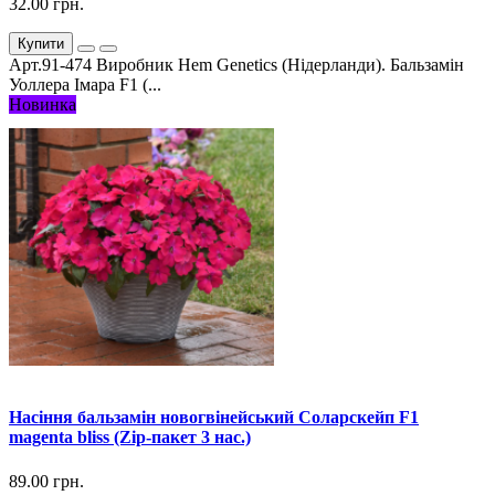
32.00 грн.
Купити
Арт.91-474 Виробник Hem Genetics (Нідерланди). Бальзамін
Уоллера Імара F1 (...
Новинка
Насіння бальзамін новогвінейський Соларскейп F1
magenta bliss (Zip-пакет 3 нас.)
89.00 грн.