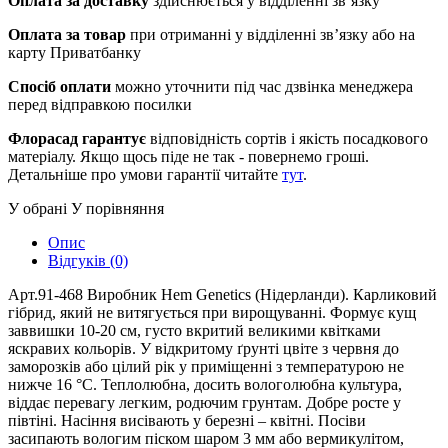
Оплата за доставку
здійснюється у відділенні зв’язку
Оплата за товар
при отриманні у відділенні зв’язку або на
карту Приватбанку
Спосіб оплати
можно уточнити під час дзвінка менеджера
перед відправкою посилки
Флорасад гарантує
відповідність сортів і якість посадкового
матеріалу. Якщо щось піде не так - повернемо гроші.
Детальніше про умови гарантії читайте
тут
.
У обрані
У порівняння
Опис
Відгуків (0)
Арт.91-468 Виробник Hem Genetics (Нідерланди). Карликовий
гібрид, який не витягується при вирощуванні. Формує кущ
заввишки 10-20 см, густо вкритий великими квітками
яскравих кольорів. У відкритому ґрунті цвіте з червня до
заморозків або цілий рік у приміщенні з температурою не
нижче 16 °С. Теплолюбна, досить вологолюбна культура,
віддає перевагу легким, родючим грунтам. Добре росте у
півтіні. Насіння висівають у березні – квітні. Посіви
засипають вологим піском шаром 3 мм або вермикулітом,