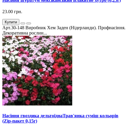
Насіння агератум мексіканський Блакитне хутро (0,25г)
23.00 грн.
Купити
Арт.30-148 Виробник Хем Заден (Нідерланди). Профнасіння.
Декоративна рослин...
Насіння гвоздика дельтоїднаТрав'янка суміш кольорів
(Zip-пакет 0,15г)