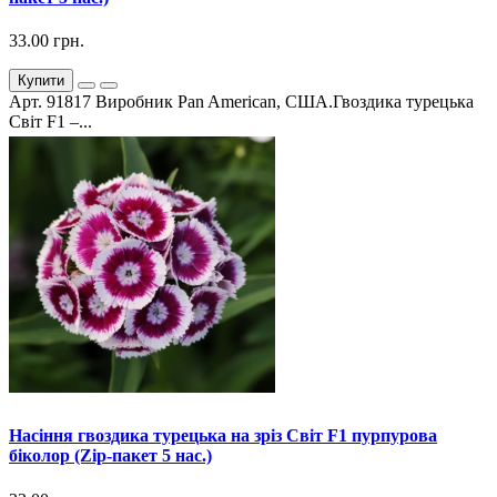
33.00 грн.
Купити
Арт. 91817 Виробник Pan American, США.Гвоздика турецька
Світ F1 –...
Насіння гвоздика турецька на зріз Світ F1 пурпурова
біколор (Zip-пакет 5 нас.)