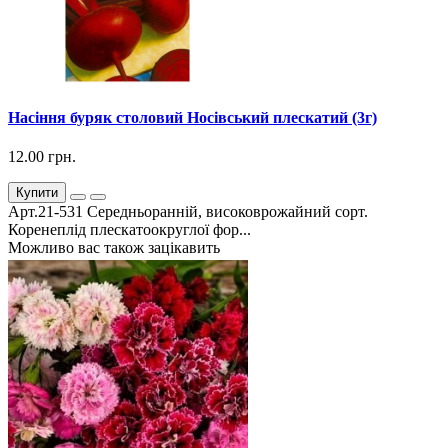
Насіння буряк столовий Носівський плескатий (3г)
12.00 грн.
Купити
Арт.21-531 Середньоранній, високоврожайний сорт.
Коренеплід плескатоокруглої фор...
Можливо вас також зацікавить