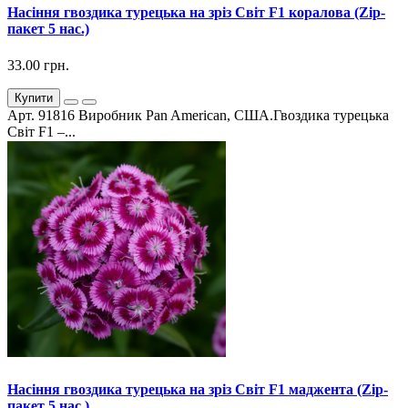
Насіння гвоздика турецька на зріз Світ F1 коралова (Zip-
пакет 5 нас.)
33.00 грн.
Купити
Арт. 91816 Виробник Pan American, США.Гвоздика турецька
Світ F1 –...
Насіння гвоздика турецька на зріз Світ F1 маджента (Zip-
пакет 5 нас.)