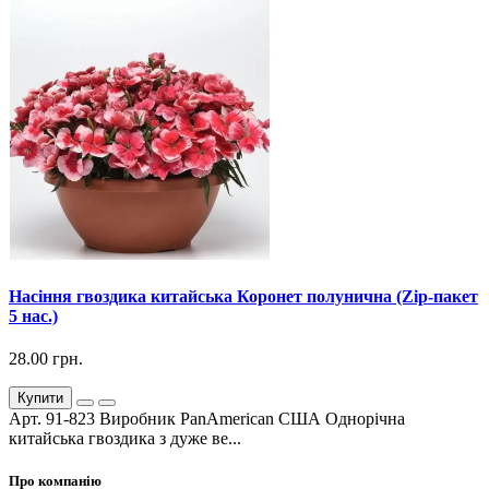
Насіння гвоздика китайська Коронет полунична (Zip-пакет
5 нас.)
28.00 грн.
Купити
Арт. 91-823 Виробник PanAmerican США Однорічна
китайська гвоздика з дуже ве...
Про компанію