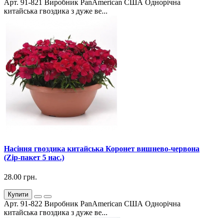
Арт. 91-821 Виробник PanAmerican США Однорічна
китайська гвоздика з дуже ве...
Насіння гвоздика китайська Коронет вишнево-червона
(Zip-пакет 5 нас.)
28.00 грн.
Купити
Арт. 91-822 Виробник PanAmerican США Однорічна
китайська гвоздика з дуже ве...