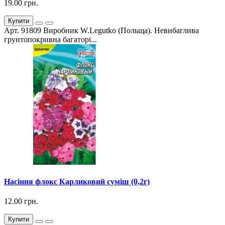
19.00 грн.
Купити
Арт. 91809 Виробник W.Legutko (Польща). Невибаглива
грунтопокривна багаторі...
Насіння флокс Карликовий суміш (0,2г)
12.00 грн.
Купити