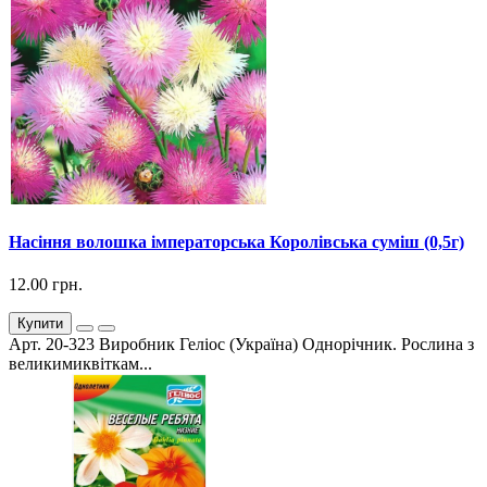
Насіння волошка імператорська Королівська суміш (0,5г)
12.00 грн.
Купити
Арт. 20-323 Виробник Геліос (Україна) Однорічник. Рослина з
великимиквіткам...