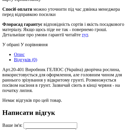
Спосіб оплати
можно уточнити під час дзвінка менеджера
перед відправкою посилки
Флорасад гарантує
відповідність сортів і якість посадкового
матеріалу. Якщо щось піде не так - повернемо гроші.
Детальніше про умови гарантії читайте
тут
.
У обрані
У порівняння
Опис
Відгуків (0)
Арт.20-401 Виробник ГЕЛІОС (Україна) дворічна рослина,
використовується для оформлення, але головним чином для
раннього зрізування у відкритому грунті. Розмножується
посівом насіння в грунт. Зазвичай сіють в кінці червня - на
початку липня.
Немає відгуків про цей товар.
Написати відгук
Ваше ім'я: