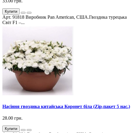
33.00 грн.
Купити
Арт. 91818 Виробник Pan American, США.Гвоздика турецька
Світ F1 –...
Насіння гвоздика китайська Коронет біла (Zip-пакет 5 нас.)
28.00 грн.
Купити