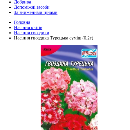
Добрива
Допоміжні засоби
За зниженими цінами
Головна
Насіння квітів
Насіння гвоздики
Насіння гвоздика Турецька суміш (0,2г)