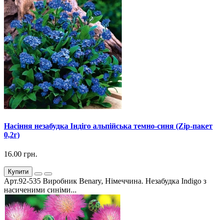
Насіння незабудка Індіго альпійська темно-синя (Zip-пакет
0,2г)
16.00 грн.
Купити
Арт.92-535 Виробник Benary, Німеччина. Незабудка Indigo з
насиченими синіми...