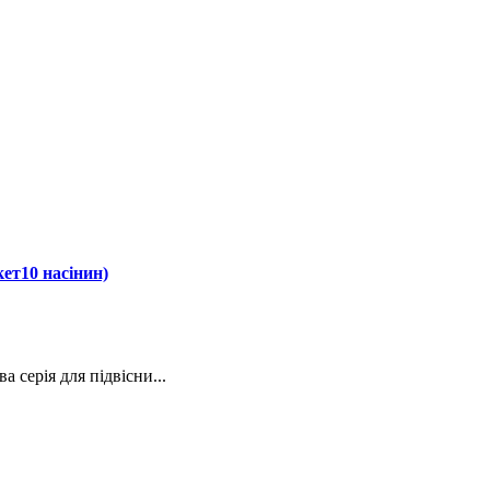
кет10 насінин)
 серія для підвісни...