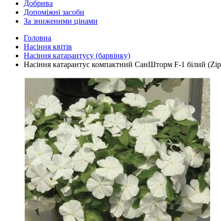
Добрива
Допоміжні засоби
За зниженими цінами
Головна
Насіння квітів
Насіння катарантусу (барвінку)
Насіння катарантус компактний СанШторм F-1 білий (Zip