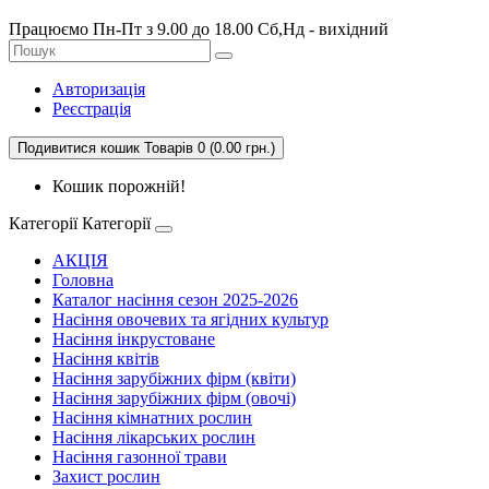
Працюємо Пн-Пт з 9.00 до 18.00 Сб,Нд - вихідний
Авторизація
Реєстрація
Подивитися кошик
Товарів 0 (0.00 грн.)
Кошик порожній!
Категорії
Категорії
АКЦІЯ
Головна
Каталог насіння сезон 2025-2026
Насіння овочевих та ягідних культур
Насіння інкрустоване
Насіння квітів
Насіння зарубіжних фірм (квіти)
Насіння зарубіжних фірм (овочі)
Насіння кімнатних рослин
Насіння лікарських рослин
Насіння газонної трави
Захист рослин