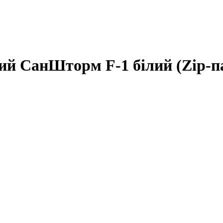
й СанШторм F-1 білий (Zip-па