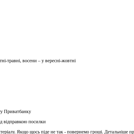
тні-травні, восени – у вересні-жовтні
рту Приватбанку
ед відправкою посилки
матеріалу. Якщо щось піде не так - повернемо гроші. Детальніше п