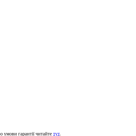
ро умови гарантії читайте
тут
.