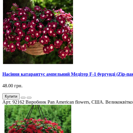
Насіння катарантус ампельний Медітер F-1 бургунді (Zip-па
48.00 грн.
Купити
Арт. 92162 Виробник Pan American flowers, США. Великоквіткова