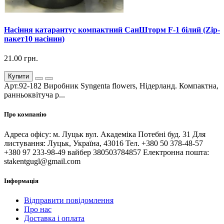
Насіння катарантус компактний СанШторм F-1 білий (Zip-
пакет10 насінин)
21.00 грн.
Купити
Арт.92-182 Виробник Syngenta flowers, Нідерланд. Компактна,
ранньоквітуча р...
Про компанію
Адреса офісу: м. Луцьк вул. Академіка Потебні буд. 31 Для
листування: Луцьк, Україна, 43016 Тел. +380 50 378-48-57
+380 97 233-98-49 вайбер 380503784857 Електронна пошта:
stakentgugl@gmail.com
Інформація
Відправити повідомлення
Про нас
Доставка і оплата