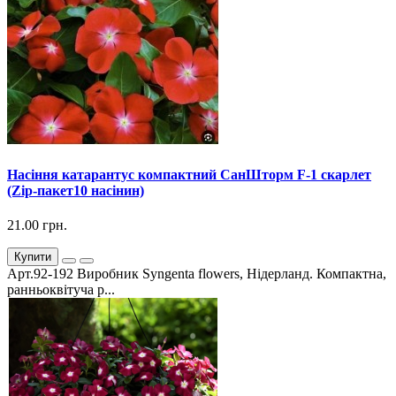
Насіння катарантус компактний СанШторм F-1 скарлет
(Zip-пакет10 насінин)
21.00 грн.
Купити
Арт.92-192 Виробник Syngenta flowers, Нідерланд. Компактна,
ранньоквітуча р...