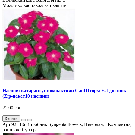
Можливо вас також зацікавить
Насіння катарантус компактний СанШторм F-1 діп пінк
(Zip-пакет10 насінин)
21.00 грн.
Купити
Арт.92-186 Виробник Syngenta flowers, Нідерланд. Компактна,
ранньоквітуча р...