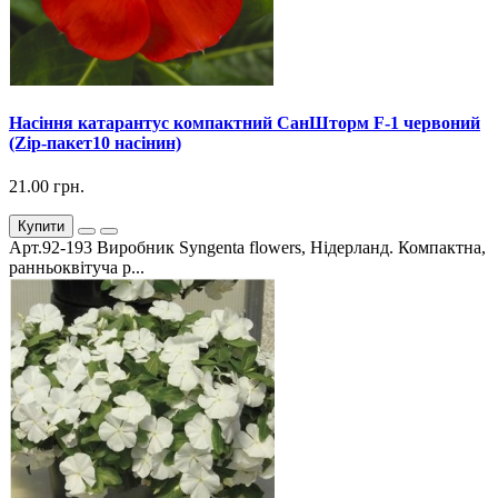
Насіння катарантус компактний СанШторм F-1 червоний
(Zip-пакет10 насінин)
21.00 грн.
Купити
Арт.92-193 Виробник Syngenta flowers, Нідерланд. Компактна,
ранньоквітуча р...