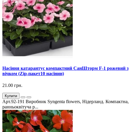
Насіння катарантус компактний СанШторм F-1 рожевий з
вічком (Zip-пакет10 насінин)
21.00 грн.
Купити
Арт.92-191 Виробник Syngenta flowers, Нідерланд. Компактна,
ранньоквітуча р...