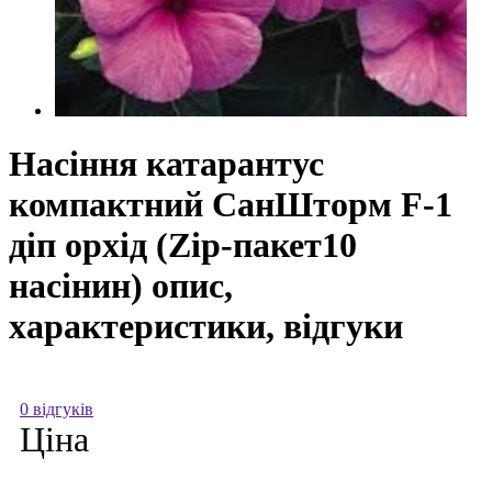
Насіння катарантус
компактний СанШторм F-1
діп орхід (Zip-пакет10
насінин) опис,
характеристики, відгуки
0 відгуків
Ціна