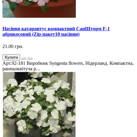
Насіння катарантус компактний СанШторм F-1
абрикосовий (Zip-пакет10 насінин)
21.00 грн.
Купити
Арт.92-181 Виробник Syngenta flowers, Нідерланд. Компактна,
ранньоквітуча р...