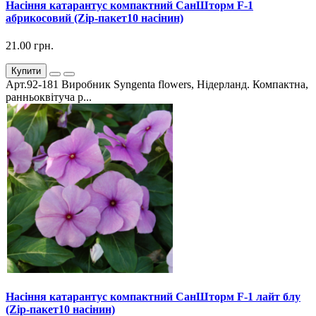
Насіння катарантус компактний СанШторм F-1
абрикосовий (Zip-пакет10 насінин)
21.00 грн.
Купити
Арт.92-181 Виробник Syngenta flowers, Нідерланд. Компактна,
ранньоквітуча р...
Насіння катарантус компактний СанШторм F-1 лайт блу
(Zip-пакет10 насінин)