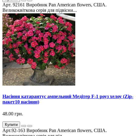
Арт. 92161 Виробник Pan American flowers, США.
Великоквіткова серія для підвісни...
Насіння катарантус ампельний Медітер F-1 роуз хелоу (Zip-
пакет10 насінин)
48.00 грн.
Купити
Арт.92-163 Виробник Pan American flowers, США.
Великоквіткова серія для під...