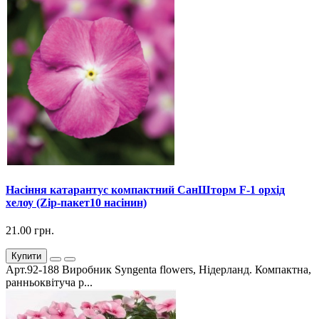
Насіння катарантус компактний СанШторм F-1 орхід
хелоу (Zip-пакет10 насінин)
21.00 грн.
Купити
Арт.92-188 Виробник Syngenta flowers, Нідерланд. Компактна,
ранньоквітуча р...