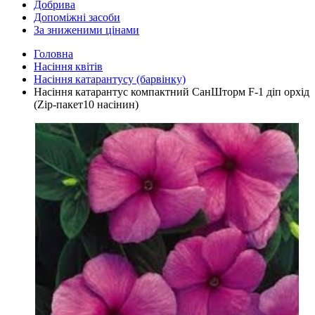
Добрива
Допоміжні засоби
За зниженими цінами
Головна
Насіння квітів
Насіння катарантусу (барвінку)
Насіння катарантус компактний СанШторм F-1 діп орхід
(Zip-пакет10 насінин)