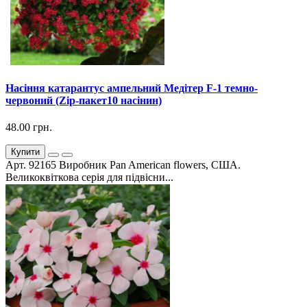
Насіння катарантус ампельний Медітер F-1 темно-
червоний (Zip-пакет10 насінин)
48.00 грн.
Купити
Арт. 92165 Виробник Pan American flowers, США.
Великоквіткова серія для підвісни...