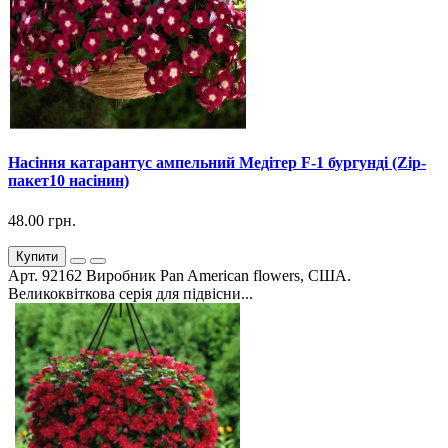
Насіння катарантус ампельний Медітер F-1 бургунді (Zip-
пакет10 насінин)
48.00 грн.
Купити
Арт. 92162 Виробник Pan American flowers, США.
Великоквіткова серія для підвісни...