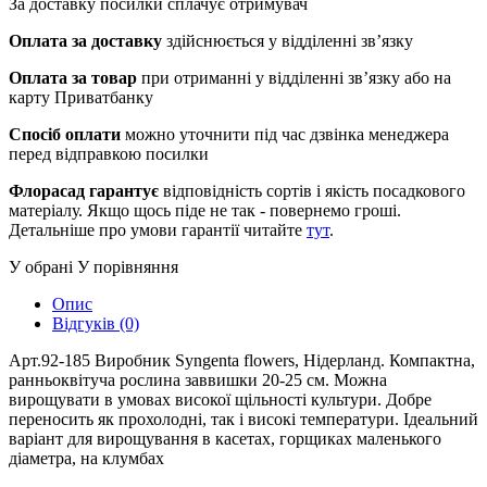
За доставку посилки сплачує отримувач
Оплата за доставку
здійснюється у відділенні зв’язку
Оплата за товар
при отриманні у відділенні зв’язку або на
карту Приватбанку
Спосіб оплати
можно уточнити під час дзвінка менеджера
перед відправкою посилки
Флорасад гарантує
відповідність сортів і якість посадкового
матеріалу. Якщо щось піде не так - повернемо гроші.
Детальніше про умови гарантії читайте
тут
.
У обрані
У порівняння
Опис
Відгуків (0)
Арт.92-185 Виробник Syngenta flowers, Нідерланд. Компактна,
ранньоквітуча рослина заввишки 20-25 см. Можна
вирощувати в умовах високої щільності культури. Добре
переносить як прохолодні, так і високі температури. Ідеальний
варіант для вирощування в касетах, горщиках маленького
діаметра, на клумбах