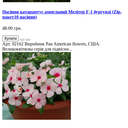
Насіння катарантус ампельний Медітер F-1 бургунді (Zip-
пакет10 насінин)
48.00 грн.
Купити
Арт. 92162 Виробник Pan American flowers, США.
Великоквіткова серія для підвісни...