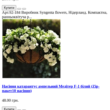
Купити
Арт.92-184 Виробник Syngenta flowers, Нідерланд. Компактна,
ранньоквітуча р...
Насіння катарантус ампельний Медітер F-1 білий (Zip-
пакет10 насінин)
48.00 грн.
Купити