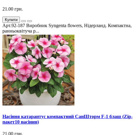
21.00 грн.
Купити
Арт.92-187 Виробник Syngenta flowers, Нідерланд. Компактна,
ранньоквітуча р...
Насіння катарантус компактний СанШторм F-1 блаш (Zip-
пакет10 насінин)
21.00 грн.