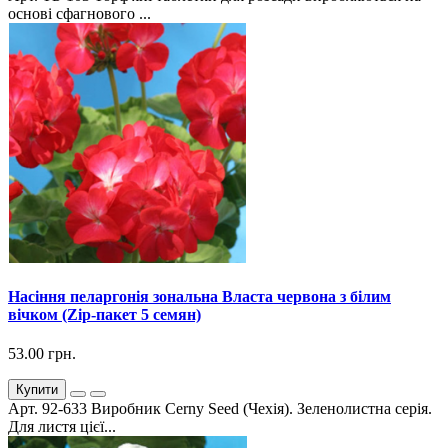
основі сфагнового ...
Насіння пеларгонія зональна Власта червона з білим
вічком (Zip-пакет 5 семян)
53.00 грн.
Купити
Арт. 92-633 Виробник Cerny Seed (Чехія). Зеленолистна серія.
Для листя цієї...