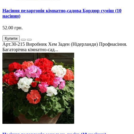
Насіння пеларгонія кімнатно-садова Бордюр суміш (10
насінин)
52.00 грн.
Купити
Арт.30-215 Виробник Хем Заден (Нідерланди) Профнасіння.
Багаторічна кімнатно-сад...