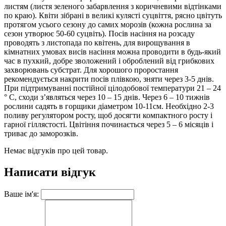
листям (листя зеленого забарвлення з коричневими відтінками
по краю). Квіти зібрані в великі кулясті суцвіття, рясно цвітуть
протягом усього сезону до самих морозів (кожна рослина за
сезон утворює 50-60 суцвіть). Посів насіння на розсаду
проводять з листопада по квітень, для вирощування в
кімнатних умовах висів насіння можна проводити в будь-який
час в пухкий, добре зволожений і оброблений від грибкових
захворювань субстрат. Для хорошого проростання
рекомендується накрити посів плівкою, зняти через 3-5 днів.
При підтримуванні постійної цілодобової температури 21 – 24
° C, сходи з’являться через 10 – 15 днів. Через 6 – 10 тижнів
рослини садять в горщики діаметром 10-11см. Необхідно 2-3
поливу регулятором росту, щоб досягти компактного росту і
гарної гіллястості. Цвітіння починається через 5 – 6 місяців і
триває до заморозків.
Немає відгуків про цей товар.
Написати відгук
Ваше ім'я: