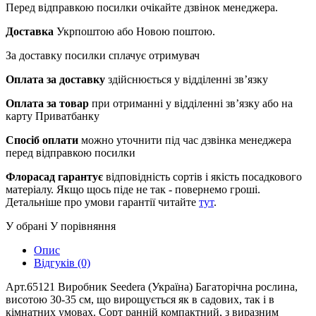
Перед відправкою посилки очікайте дзвінок менеджера.
Доставка
Укрпоштою або Новою поштою.
За доставку посилки сплачує отримувач
Оплата за доставку
здійснюється у відділенні зв’язку
Оплата за товар
при отриманні у відділенні зв’язку або на
карту Приватбанку
Спосіб оплати
можно уточнити під час дзвінка менеджера
перед відправкою посилки
Флорасад гарантує
відповідність сортів і якість посадкового
матеріалу. Якщо щось піде не так - повернемо гроші.
Детальніше про умови гарантії читайте
тут
.
У обрані
У порівняння
Опис
Відгуків (0)
Арт.65121 Виробник Seedera (Україна) Багаторічна рослина,
висотою 30-35 см, що вирощується як в садових, так і в
кімнатних умовах. Сорт ранній компактний, з виразним