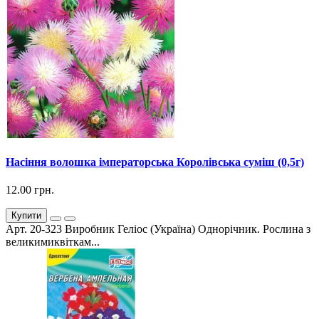
Насіння волошка імператорська Королівська суміш (0,5г)
12.00 грн.
Купити
Арт. 20-323 Виробник Геліос (Україна) Однорічник. Рослина з
великимиквіткам...