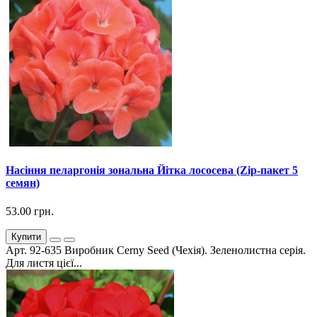
Насіння пеларгонія зональна Йітка лососева (Zip-пакет 5
семян)
53.00 грн.
Купити
Арт. 92-635 Виробник Cerny Seed (Чехія). Зеленолистна серія.
Для листя цієї...