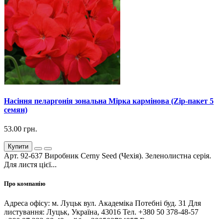
Насіння пеларгонія зональна Мірка кармінова (Zip-пакет 5
семян)
53.00 грн.
Купити
Арт. 92-637 Виробник Cerny Seed (Чехія). Зеленолистна серія.
Для листя цієї...
Про компанію
Адреса офісу: м. Луцьк вул. Академіка Потебні буд. 31 Для
листування: Луцьк, Україна, 43016 Тел. +380 50 378-48-57