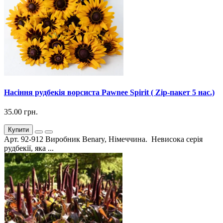
Насіння рудбекія ворсиста Pawnee Spirit ( Zip-пакет 5 нас.)
35.00 грн.
Купити
Арт. 92-912 Виробник Benary, Німеччина. Невисока серія
рудбекії, яка ...