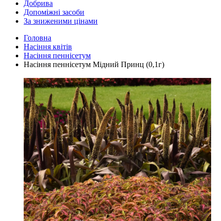
Добрива
Допоміжні засоби
За зниженими цінами
Головна
Насіння квітів
Насіння пеннісетум
Насіння пеннісетум Мідний Принц (0,1г)