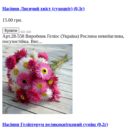
Насіння Лисячий хвіст (сухоцвіт) (0,3г)
15.00 грн.
Купити
Арт.28-558 Виробник Геліос (Україна) Рослина невибаглива,
посухостійка. Вис...
Насіння Геліптерум великоквітковий суміш (0,2г)