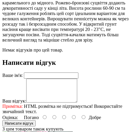
карамельного до мідного. Рожево-бронзові суцвіття додають
декоративності саду у кінці літа. Висота рослини 60-90 см та
чудове галуження роблять цей сорт ідеальним варіантом для
великих контейнерів. Вирощувати пеннісетум можна як через
розсаду так і безрозсадним способом. У відкритий грунт
насіння краще висівати при температурі 20 - 23"С, не
загущуючи посіви. Тоді суцвіття-качалки матимуть більш
величний вигляд та міцніше стебло для зрізу.
Немає відгуків про цей товар.
Написати відгук
Ваше ім'я:
Ваш відгук:
Примітка:
HTML розмітка не підтримується! Використайте
звичайний текст.
Оцінка:
Погано
Добре
Написати відгук
З цим товаром також купують