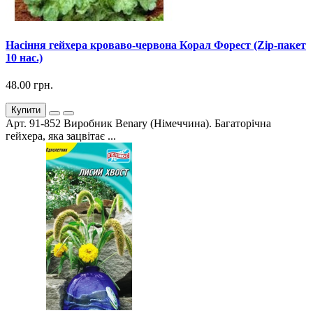
Насіння гейхера кроваво-червона Корал Форест (Zip-пакет
10 нас.)
48.00 грн.
Купити
Арт. 91-852 Виробник Benary (Німеччина). Багаторічна
гейхера, яка зацвітає ...