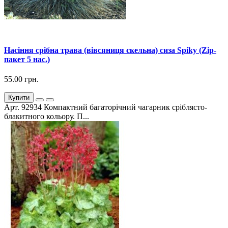
Насіння срібна трава (вівсяниця скельна) сиза Spiky (Zip-
пакет 5 нас.)
55.00 грн.
Купити
Арт. 92934 Компактний багаторічний чагарник сріблясто-
блакитного кольору. П...