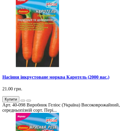
Насіння інкрустоване морква Каротель (2000 нас.)
21.00 грн.
Купити
Арт. 40-098 Виробник Геліос (Україна) Високоврожайний,
середньопізній сорт. Пері...