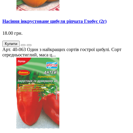
Насіння інкрустоване цибуля ріпчата Глобус (2г)
18.00 грн.
Купити
Арт. 40-063 Один з найкращих сортів гострої цибулі. Сорт
середньостиглий, маса ц...