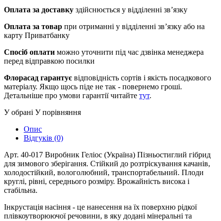
Оплата за доставку
здійснюється у відділенні зв’язку
Оплата за товар
при отриманні у відділенні зв’язку або на
карту Приватбанку
Спосіб оплати
можно уточнити під час дзвінка менеджера
перед відправкою посилки
Флорасад гарантує
відповідність сортів і якість посадкового
матеріалу. Якщо щось піде не так - повернемо гроші.
Детальніше про умови гарантії читайте
тут
.
У обрані
У порівняння
Опис
Відгуків (0)
Арт. 40-017 Виробник Геліос (Україна) Пізньостиглий гібрид
для зимового зберігання. Стійкий до розтріскування качанів,
холодостійкий, вологолюбний, транспортабельний. Плоди
круглі, рівні, середнього розміру. Врожайність висока і
стабільна.
Інкрустація насіння - це нанесення на їх поверхню рідкої
плівкоутворюючої речовини, в яку додані мінеральні та