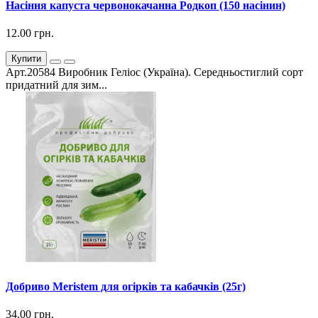
Насіння капуста червонокачанна Родкоп (150 насінин)
12.00 грн.
Купити
Арт.20584 Виробник Геліос (Україна). Середньостиглий сорт
придатний для зим...
Добриво Meristem для огірків та кабачків (25г)
34.00 грн.