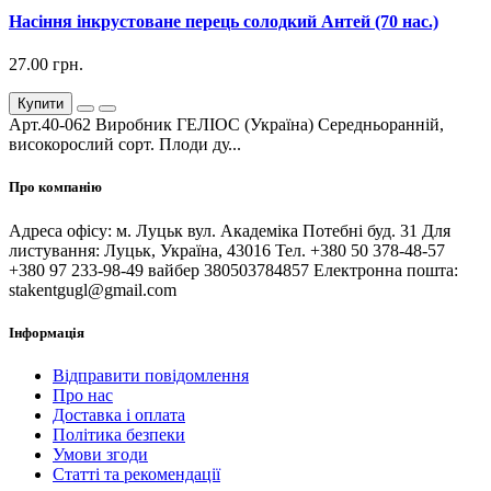
Насіння інкрустоване перець солодкий Антей (70 нас.)
27.00 грн.
Купити
Арт.40-062 Виробник ГЕЛІОС (Україна) Середньоранній,
високорослий сорт. Плоди ду...
Про компанію
Адреса офісу: м. Луцьк вул. Академіка Потебні буд. 31 Для
листування: Луцьк, Україна, 43016 Тел. +380 50 378-48-57
+380 97 233-98-49 вайбер 380503784857 Електронна пошта:
stakentgugl@gmail.com
Інформація
Відправити повідомлення
Про нас
Доставка і оплата
Політика безпеки
Умови згоди
Статті та рекомендації