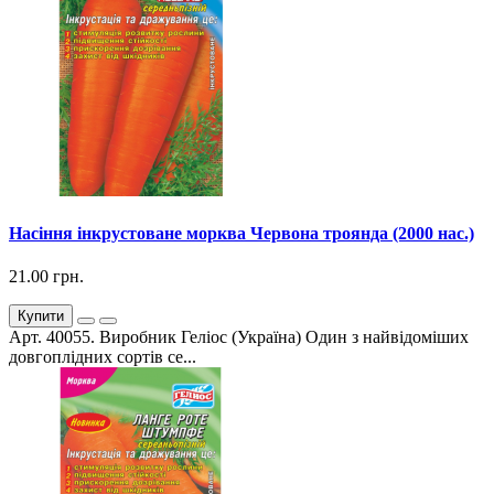
Насіння інкрустоване морква Червона троянда (2000 нас.)
21.00 грн.
Купити
Арт. 40055. Виробник Геліос (Україна) Один з найвідоміших
довгоплідних сортів се...