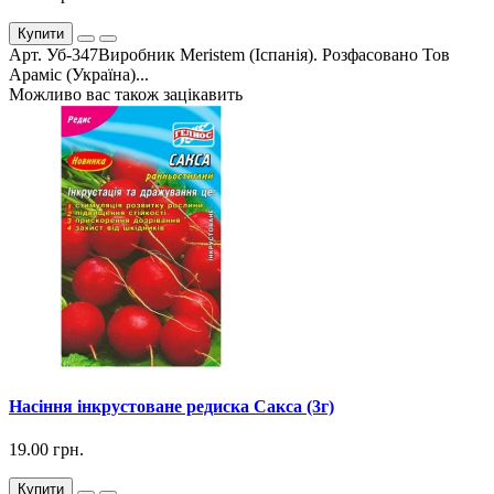
Купити
Арт. Уб-347Виробник Meristem (Іспанія). Розфасовано Тов
Араміс (Україна)...
Можливо вас також зацікавить
Насіння інкрустоване редиска Сакса (3г)
19.00 грн.
Купити