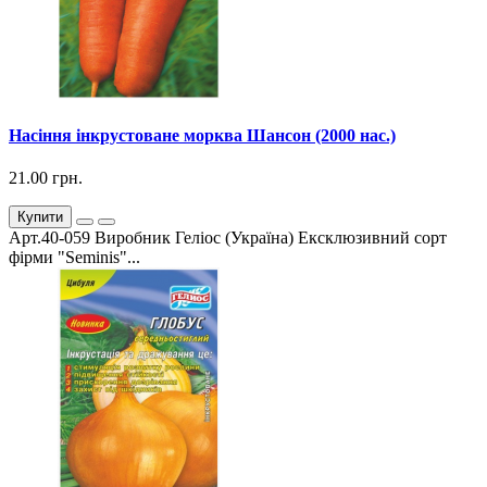
Насіння інкрустоване морква Шансон (2000 нас.)
21.00 грн.
Купити
Арт.40-059 Виробник Геліос (Україна) Ексклюзивний сорт
фірми "Seminis"...