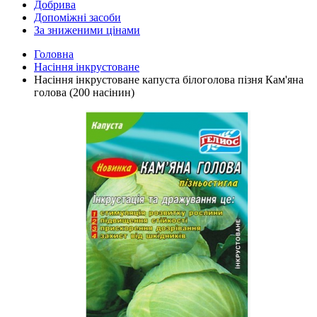
Добрива
Допоміжні засоби
За зниженими цінами
Головна
Насіння інкрустоване
Насіння інкрустоване капуста білоголова пізня Кам'яна
голова (200 насінин)