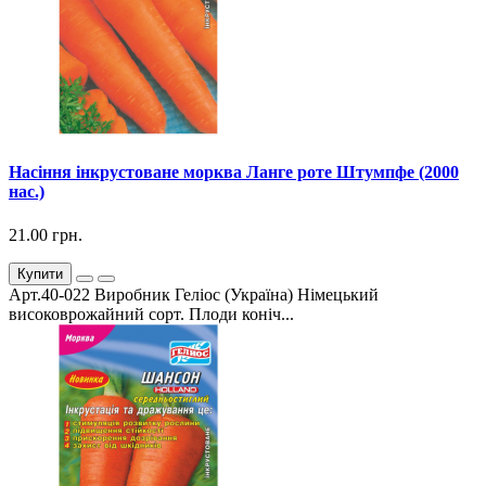
Насіння інкрустоване морква Ланге роте Штумпфе (2000
нас.)
21.00 грн.
Купити
Арт.40-022 Виробник Геліос (Україна) Німецький
високоврожайний сорт. Плоди коніч...