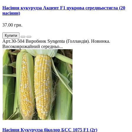
Насіння кукурудза Акцент F1 цукрова середньостигла (20
насінин)
37.00 грн.
Купити
Арт.30-504 Виробник Syngenta (Голландія). Новинка.
Високоврожайний середньо...
Насіння Кукурудза біколор БСС 1075 F1 (2г)