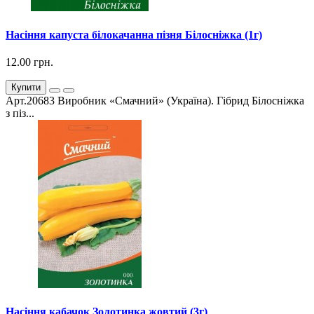
Насіння капуста білокачанна пізня Білосніжка (1г)
12.00 грн.
Купити
Арт.20683 Виробник «Смачний» (Україна). Гібрид Білосніжка
з піз...
Насіння кабачок Золотинка жовтий (3г)