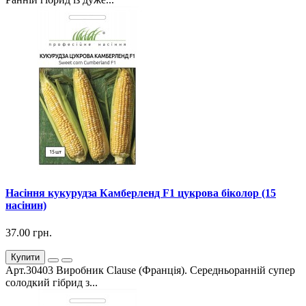
Насіння кукурудза Камберленд F1 цукрова біколор (15
насінин)
37.00 грн.
Купити
Арт.30403 Виробник Clause (Франція). Середньоранній супер
солодкий гібрид з...