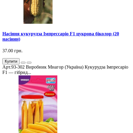
Насіння кукурудза Імпрессаріо F1 цукрова біколор (20
насінин)
37.00 грн.
Купити
Арт.93-302 Виробник Мнагор (Україна) Кукурудза Імпресаріо
F1 — гібрид...