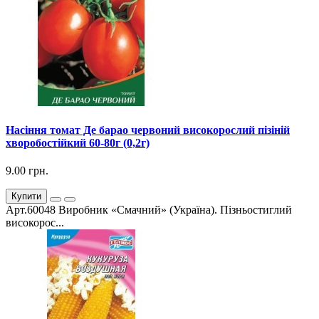
Насіння томат Де барао червоний високорослий пізіній
хворобостійкий 60-80г (0,2г)
9.00 грн.
Купити
Арт.60048 Виробник «Смачний» (Україна). Пізньостиглий
високорос...