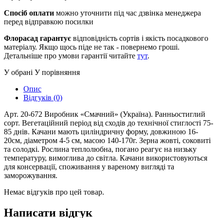
Спосіб оплати
можно уточнити під час дзвінка менеджера
перед відправкою посилки
Флорасад гарантує
відповідність сортів і якість посадкового
матеріалу. Якщо щось піде не так - повернемо гроші.
Детальніше про умови гарантії читайте
тут
.
У обрані
У порівняння
Опис
Відгуків (0)
Арт. 20-672 Виробник «Смачний» (Україна). Ранньостиглий
сорт. Вегетаційний період від сходів до технічної стиглості 75-
85 днів. Качани мають циліндричну форму, довжиною 16-
20см, діаметром 4-5 см, масою 140-170г. Зерна жовті, соковиті
та солодкі. Рослина теплолюбна, погано реагує на низьку
температуру, вимоглива до світла. Качани використовуються
для консервації, споживання у вареному вигляді та
заморожування.
Немає відгуків про цей товар.
Написати відгук