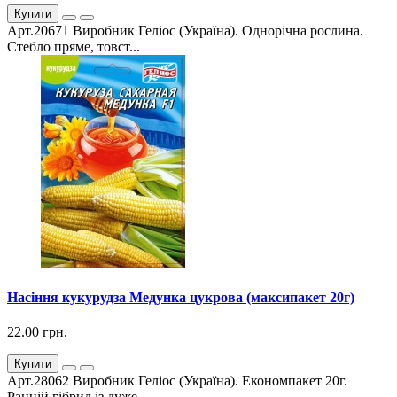
Купити
Арт.20671 Виробник Геліос (Україна). Однорічна рослина.
Стебло пряме, товст...
Насіння кукурудза Медунка цукрова (максипакет 20г)
22.00 грн.
Купити
Арт.28062 Виробник Геліос (Україна). Економпакет 20г.
Ранній гібрид із дуже...