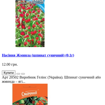
Насіння Жминда (шпинат суничний) (0,1г)
12.00 грн.
Купити
Арт 20502 Виробник Геліос (Україна). Шпинат суничний або
жминда – ягі...