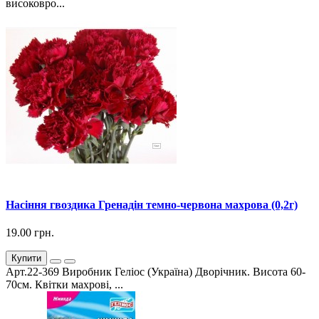
високовро...
Насіння гвоздика Гренадін темно-червона махрова (0,2г)
19.00 грн.
Купити
Арт.22-369 Виробник Геліос (Україна) Дворічник. Висота 60-
70см. Квітки махрові, ...