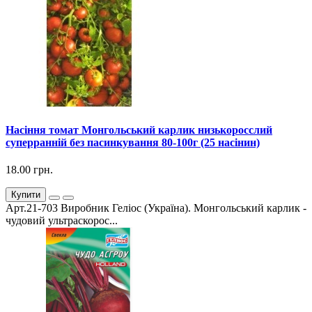
Насіння томат Монгольський карлик низькоросслий
суперранній без пасинкування 80-100г (25 насінин)
18.00 грн.
Купити
Арт.21-703 Виробник Геліос (Україна). Монгольський карлик -
чудовий ультраскорос...