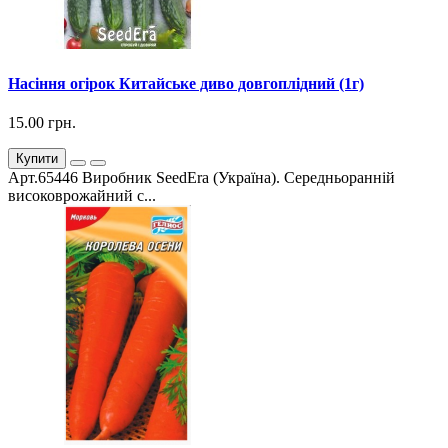
Насіння огірок Китайське диво довгоплідний (1г)
15.00 грн.
Купити
Арт.65446 Виробник SeedEra (Україна). Середньоранній
високоврожайний с...