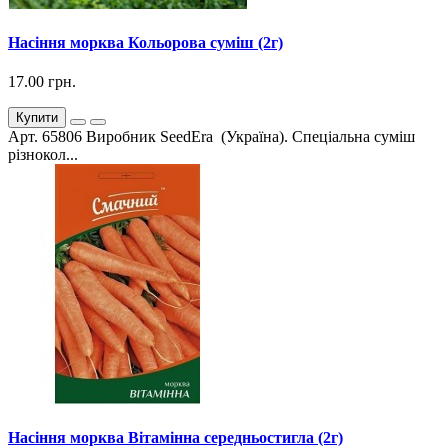
Насіння морква Кольорова суміш (2г)
17.00 грн.
Купити
Арт. 65806 Виробник SeedEra (Україна). Спеціальна суміш
різнокол...
Насіння морква Вітамінна середньостигла (2г)