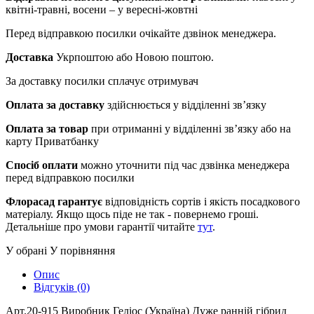
квітні-травні, восени – у вересні-жовтні
Перед відправкою посилки очікайте дзвінок менеджера.
Доставка
Укрпоштою або Новою поштою.
За доставку посилки сплачує отримувач
Оплата за доставку
здійснюється у відділенні зв’язку
Оплата за товар
при отриманні у відділенні зв’язку або на
карту Приватбанку
Спосіб оплати
можно уточнити під час дзвінка менеджера
перед відправкою посилки
Флорасад гарантує
відповідність сортів і якість посадкового
матеріалу. Якщо щось піде не так - повернемо гроші.
Детальніше про умови гарантії читайте
тут
.
У обрані
У порівняння
Опис
Відгуків (0)
Арт.20-915 Виробник Геліос (Україна) Дуже ранній гібрид