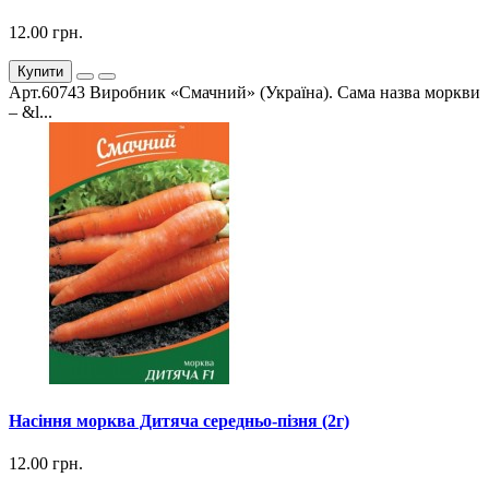
12.00 грн.
Купити
Арт.60743 Виробник «Смачний» (Україна). Сама назва моркви
– &l...
Насіння морква Дитяча середньо-пізня (2г)
12.00 грн.