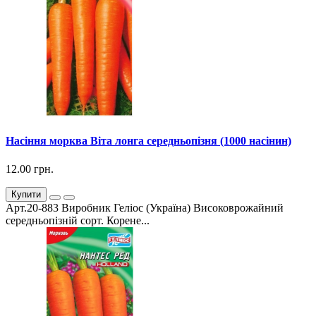
Насіння морква Віта лонга середньопізня (1000 насінин)
12.00 грн.
Купити
Арт.20-883 Виробник Геліос (Україна) Високоврожайний
середньопізній сорт. Корене...