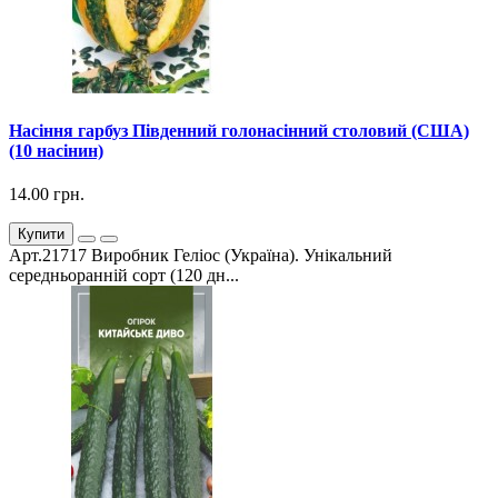
Насіння гарбуз Південний голонасінний столовий (США)
(10 насінин)
14.00 грн.
Купити
Арт.21717 Виробник Геліос (Україна). Унікальний
середньоранній сорт (120 дн...