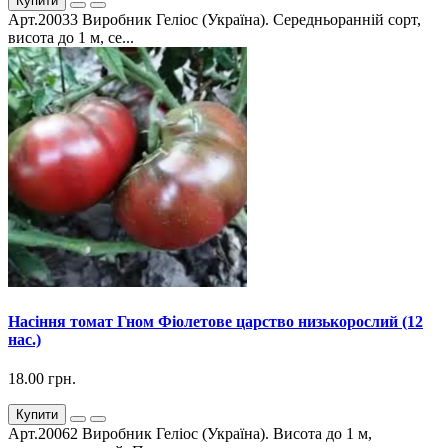
Купити
Арт.20033 Виробник Геліос (Україна). Середньоранній сорт,
висота до 1 м, се...
Насіння томат Гном Фіолетове царство низькорослий (12
нас.)
18.00 грн.
Купити
Арт.20062 Виробник Геліос (Україна). Висота до 1 м,