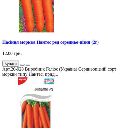
Насіння морква Нантес ред середньо-пізня (2г)
12.00 грн.
Купити
Арт.20-928 Виробник Геліос (Україна) Сердньопізній сорт
моркви типу Нантес, прид...