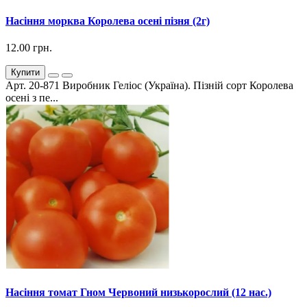
Насіння морква Королева осені пізня (2г)
12.00 грн.
Купити
Арт. 20-871 Виробник Геліос (Україна). Пізній сорт Королева
осені з пе...
Насіння томат Гном Червоний низькорослий (12 нас.)