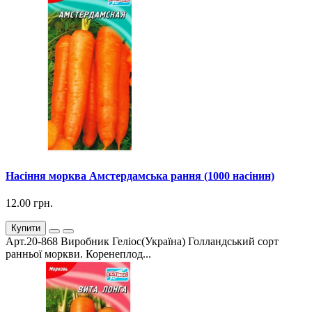
Насіння морква Амстердамська рання (1000 насінин)
12.00 грн.
Купити
Арт.20-868 Виробник Геліос(Україна) Голландський сорт
ранньої моркви. Коренеплод...