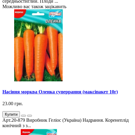
середньостиглий. Плоди ...
Можливо вас також зацікавить
Насіння морква Оленка суперрання (максіпакет 10г)
23.00 грн.
Купити
Арт.20-879 Виробник Геліос (Україна) Надрання. Коренеплід
конічний з з...