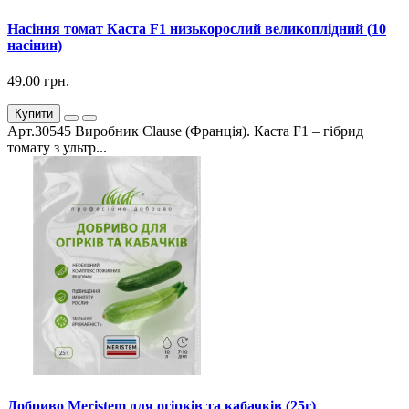
Насіння томат Каста F1 низькорослий великоплідний (10
насінин)
49.00 грн.
Купити
Арт.30545 Виробник Clause (Франція). Каста F1 – гібрид
томату з ультр...
Добриво Meristem для огірків та кабачків (25г)