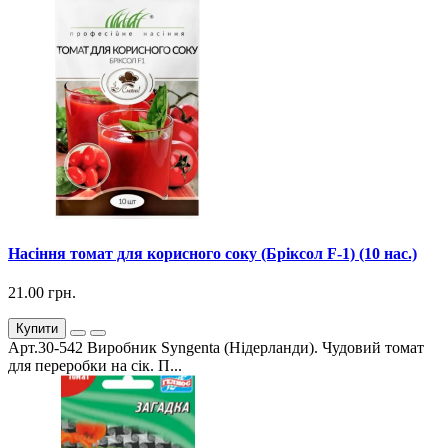
Насіння томат для корисного соку (Бріксол F-1) (10 нас.)
21.00 грн.
Купити
Арт.30-542 Виробник Syngenta (Нідерланди). Чудовий томат
для переробки на сік. П...