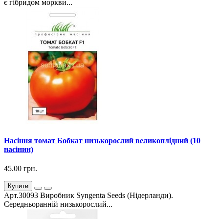
є гібридом моркви...
Насіння томат Бобкат низькорослий великоплідний (10
насінин)
45.00 грн.
Купити
Арт.30093 Виробник Syngenta Seeds (Нідерланди).
Середньоранній низькорослий...