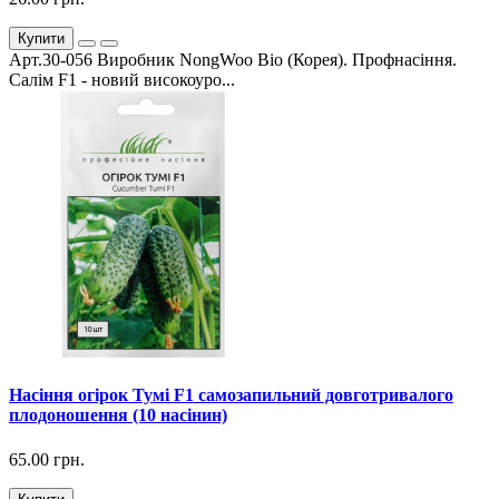
Купити
Арт.30-056 Виробник NongWoo Bio (Корея). Профнасіння.
Салім F1 - новий високоуро...
Насіння огірок Тумі F1 самозапильний довготривалого
плодоношення (10 насінин)
65.00 грн.