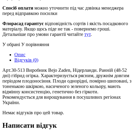
Спосіб оплати
можно уточнити під час дзвінка менеджера
перед відправкою посилки
Флорасад гарантує
відповідність сортів і якість посадкового
матеріалу. Якщо щось піде не так - повернемо гроші.
Детальніше про умови гарантії читайте
тут
.
У обрані
У порівняння
Опис
Відгуків (0)
Арт.30-513 Виробник Bejo Zaden, Нідерланди. Ранній (48-52
дні) гібрид огірка. Характеризується рясним, дружнім довгим
періодом плодоносіння. Плоди однорідні, помірно шиповані, з
тоненькою шкіркою, насиченого зеленого кольору, мають
відмінну консистенцію, генетично без гіркоти.
Рекомендується для вирощування в посушливих регіонах
України.
Немає відгуків про цей товар.
Написати відгук