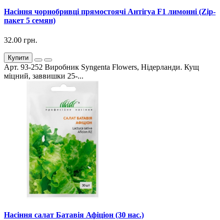
Насіння чорнобривці прямостоячі Антігуа F1 лимонні (Zip-
пакет 5 семян)
32.00 грн.
Купити
Арт. 93-252 Виробник Syngenta Flowers, Нідерланди. Кущ
міцний, заввишки 25-...
Насіння салат Батавія Афіціон (30 нас.)