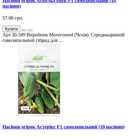
Насіння огірок Аскольд НВБ F1 самозапильний (10
насінин)
57.00 грн.
Купити
Арт.30-589 Виробник Moravoseed (Чехія). Середньоранній
самозапильний гібрид для ...
Насіння огірок Астерікс F1 самозапильний (10 насінин)