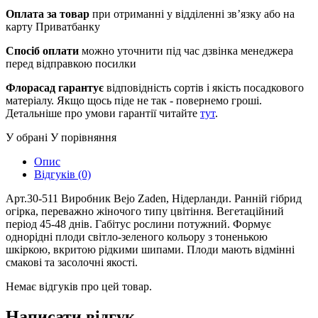
Оплата за товар
при отриманні у відділенні зв’язку або на
карту Приватбанку
Спосіб оплати
можно уточнити під час дзвінка менеджера
перед відправкою посилки
Флорасад гарантує
відповідність сортів і якість посадкового
матеріалу. Якщо щось піде не так - повернемо гроші.
Детальніше про умови гарантії читайте
тут
.
У обрані
У порівняння
Опис
Відгуків (0)
Арт.30-511 Виробник Bejo Zaden, Нідерланди. Ранній гібрид
огірка, переважно жіночого типу цвітіння. Вегетаційний
період 45-48 днів. Габітус рослини потужний. Формує
однорідні плоди світло-зеленого кольору з тоненькою
шкіркою, вкритою рідкими шипами. Плоди мають відмінні
смакові та засолочні якості.
Немає відгуків про цей товар.
Написати відгук