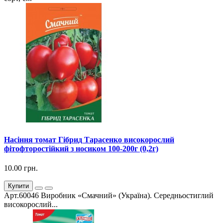
Насіння томат Гібрид Тарасенко високорослий
фітофторостійкий з носиком 100-200г (0,2г)
10.00 грн.
Купити
Арт.60046 Виробник «Смачний» (Україна). Середньостиглий
високорослий...