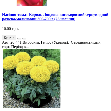
Насіння томат Король Лондона високорослий серцевидний
рожево-малиновий 300-700 г (25 насінин)
10.00 грн.
Купити
Арт. 20-441 Виробник Геліос (Україна). Середньостиглий
сорт. Період в...