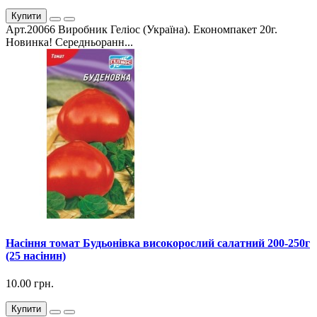
Купити
Арт.20066 Виробник Геліос (Україна). Економпакет 20г.
Новинка! Середньоранн...
Насіння томат Будьонівка високорослий салатний 200-250г
(25 насінин)
10.00 грн.
Купити