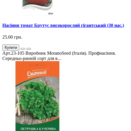
Насіння томат Брутус високорослий гігантський (30 нас.)
25.00 грн.
Купити
Арт.23-105 Виробник MoranoSeed (Італія). Профнасіння.
Середньо-ранній сорт для в...