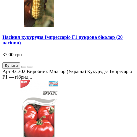
Насіння кукурудза Імпрессаріо F1 цукрова біколор (20
насінин)
37.00 грн.
Купити
Арт.93-302 Виробник Мнагор (Україна) Кукурудза Імпресаріо
F1 — гібрид...