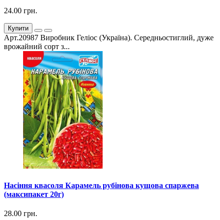
24.00 грн.
Купити
Арт.20987 Виробник Геліос (Україна). Середньостиглий, дуже
врожайний сорт з...
Насіння квасоля Карамель рубінова кущова спаржева
(максипакет 20г)
28.00 грн.