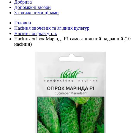
Добрива
Допоміжні засоби
За зниженими цінами
Головна
Насіння овочевих та ягідних культур
Насіння огірків у т.ч.
Насіння огірок Марінда F1 самозапильний надранній (10
насінин)