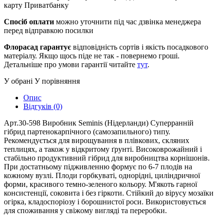
карту Приватбанку
Спосіб оплати
можно уточнити під час дзвінка менеджера
перед відправкою посилки
Флорасад гарантує
відповідність сортів і якість посадкового
матеріалу. Якщо щось піде не так - повернемо гроші.
Детальніше про умови гарантії читайте
тут
.
У обрані
У порівняння
Опис
Відгуків (0)
Арт.30-598 Виробник Seminis (Нідерланди) Суперранній
гібрид партенокарпічного (самозапильного) типу.
Рекомендується для вирощування в плівкових, скляних
теплицях, а також у відкритому ґрунті. Високоврожайний і
стабільно продуктивний гібрид для виробництва корнішонів.
При достатньому підживленню формує по 6-7 плодів на
кожному вузлі. Плоди горбкуваті, однорідні, циліндричної
форми, красивого темно-зеленого кольору. М'якоть гарної
консистенції, соковита і без гіркоти. Стійкий до вірусу мозаїки
огірка, кладоспоріозу і борошнистої роси. Використовується
для споживання у свіжому вигляді та переробки.