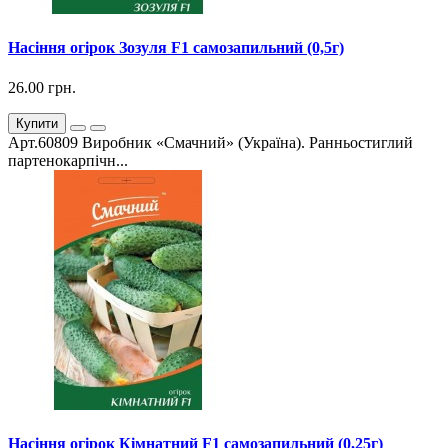
Насіння огірок Зозуля F1 самозапильний (0,5г)
26.00 грн.
Купити
Арт.60809 Виробник «Смачний» (Україна). Ранньостиглий
партенокарпічн...
Насіння огірок Кімнатний F1 самозапильний (0,25г)