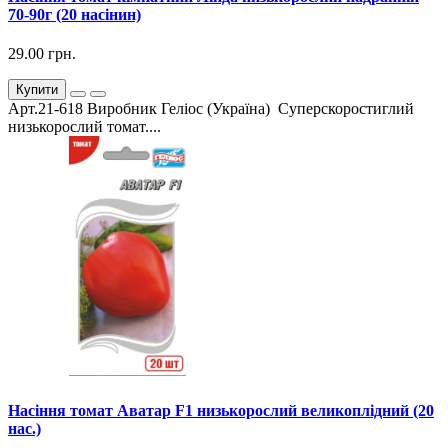
70-90г (20 насінин)
29.00 грн.
Купити
Арт.21-618 Виробник Геліос (Україна) Суперскоростиглий
низькорослий томат....
Насіння томат Аватар F1 низькорослий великоплідний (20
нас.)