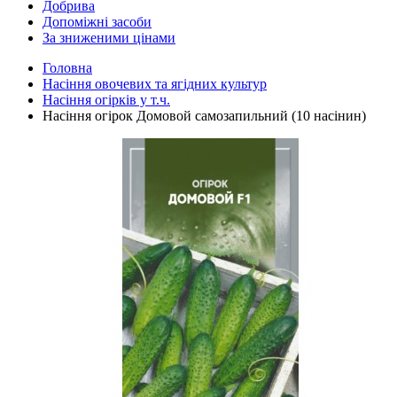
Добрива
Допоміжні засоби
За зниженими цінами
Головна
Насіння овочевих та ягідних культур
Насіння огірків у т.ч.
Насіння огірок Домовой самозапильний (10 насінин)