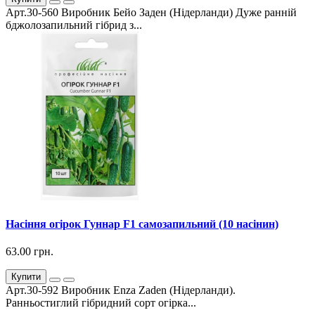
Арт.30-560 Виробник Бейо Заден (Нідерланди) Дуже ранній
бджолозапильний гібрид з...
Насіння огірок Гуннар F1 самозапильний (10 насінин)
63.00 грн.
Купити
Арт.30-592 Виробник Enza Zaden (Нідерланди).
Ранньостиглий гібридний сорт огірка...