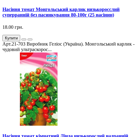
Насіння томат Монгольський карлик низькоросслий
суперранній без пасинкування 80-100г (25 насінин)
18.00 грн.
Купити
Арт.21-703 Виробник Геліос (Україна). Монгольський карлик -
чудовий ультраскорос...
Насіння томат кімнатний Лінда низькорослий надранній