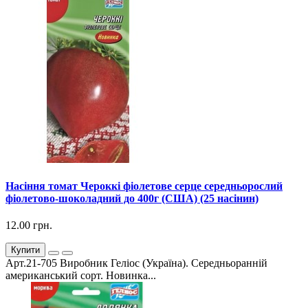
Насіння томат Чероккі фіолетове серце середньорослий
фіолетово-шоколадний до 400г (США) (25 насінин)
12.00 грн.
Купити
Арт.21-705 Виробник Геліос (Україна). Середньоранній
американський сорт. Новинка...