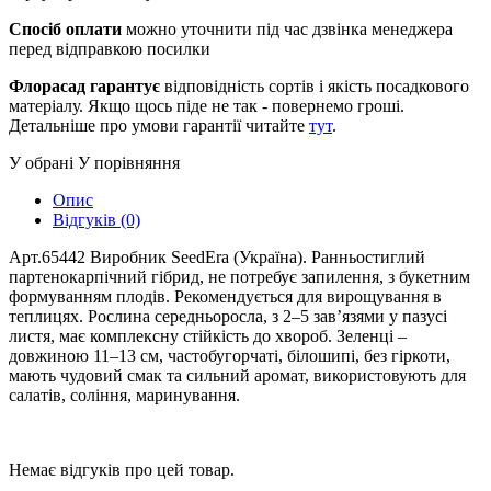
Спосіб оплати
можно уточнити під час дзвінка менеджера
перед відправкою посилки
Флорасад гарантує
відповідність сортів і якість посадкового
матеріалу. Якщо щось піде не так - повернемо гроші.
Детальніше про умови гарантії читайте
тут
.
У обрані
У порівняння
Опис
Відгуків (0)
Арт.65442 Виробник SeedEra (Україна). Ранньостиглий
партенокарпічний гібрид, не потребує запилення, з букетним
формуванням плодів. Рекомендується для вирощування в
теплицях. Рослина середньоросла, з 2–5 зав’язями у пазусі
листя, має комплексну стійкість до хвороб. Зеленці –
довжиною 11–13 см, частобугорчаті, білошипі, без гіркоти,
мають чудовий смак та сильний аромат, використовують для
салатів, соління, маринування.
Немає відгуків про цей товар.