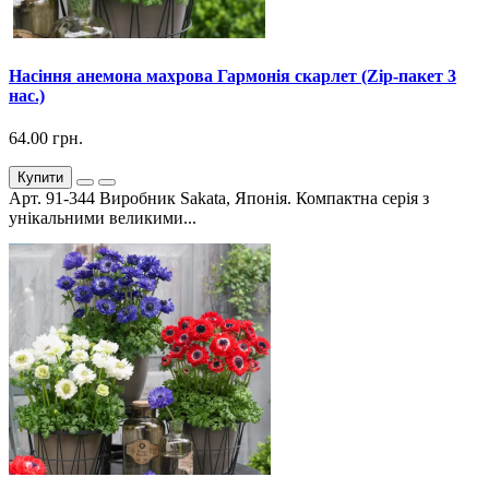
Насіння анемона махрова Гармонія скарлет (Zip-пакет 3
нас.)
64.00 грн.
Купити
Арт. 91-344 Виробник Sakata, Японія. Компактна серія з
унікальними великими...