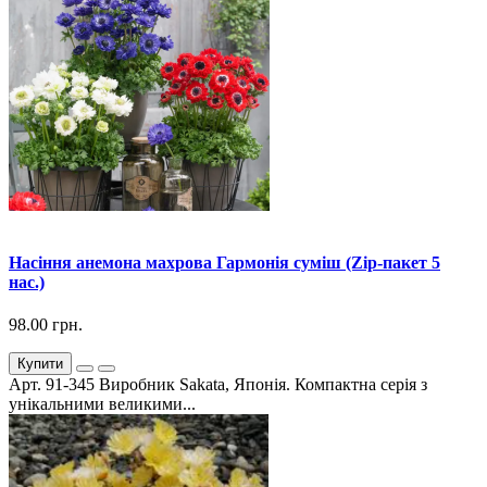
Насіння анемона махрова Гармонія суміш (Zip-пакет 5
нас.)
98.00 грн.
Купити
Арт. 91-345 Виробник Sakata, Японія. Компактна серія з
унікальними великими...