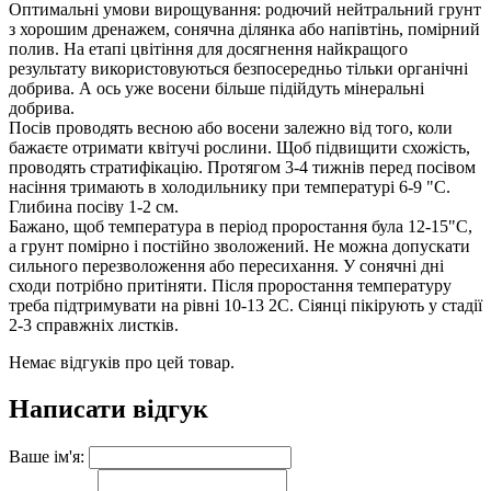
Оптимальні умови вирощування: родючий нейтральний грунт
з хорошим дренажем, сонячна ділянка або напівтінь, помірний
полив. На етапі цвітіння для досягнення найкращого
результату використовуються безпосередньо тільки органічні
добрива. А ось уже восени більше підійдуть мінеральні
добрива.
Посів проводять весною або восени залежно від того, коли
бажаєте отримати квітучі рослини. Щоб підвищити схожість,
проводять стратифікацію. Протягом 3-4 тижнів перед посівом
насіння тримають в холодильнику при температурі 6-9 "С.
Глибина посіву 1-2 см.
Бажано, щоб температура в період проростання була 12-15"С,
а грунт помірно і постійно зволожений. Не можна допускати
сильного перезволоження або пересихання. У сонячні дні
сходи потрібно притіняти. Після проростання температуру
треба підтримувати на рівні 10-13 2С. Сіянці пікірують у стадії
2-3 справжніх листків.
Немає відгуків про цей товар.
Написати відгук
Ваше ім'я: