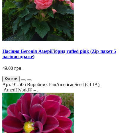
Насіння Бегонія АмеріГібрид rufled pink (Zip-пакет 5
насінин драже)
49.00 грн.
Купити
Арт. 91-506 Виробник PanAmericanSeed (США),
AmeriHybrid® – ...