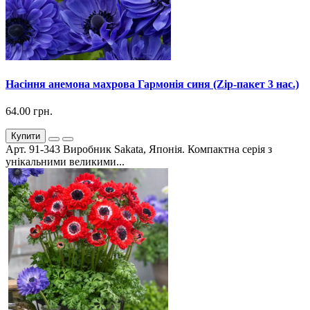
Насіння анемона махрова Гармонія синя (Zip-пакет 3 нас.)
64.00 грн.
Купити
Арт. 91-343 Виробник Sakata, Японія. Компактна серія з
унікальними великими...