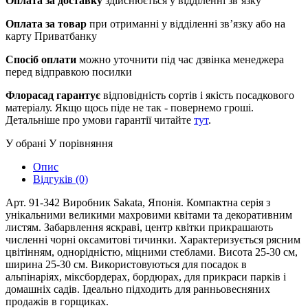
Оплата за доставку
здійснюється у відділенні зв’язку
Оплата за товар
при отриманні у відділенні зв’язку або на
карту Приватбанку
Спосіб оплати
можно уточнити під час дзвінка менеджера
перед відправкою посилки
Флорасад гарантує
відповідність сортів і якість посадкового
матеріалу. Якщо щось піде не так - повернемо гроші.
Детальніше про умови гарантії читайте
тут
.
У обрані
У порівняння
Опис
Відгуків (0)
Арт. 91-342 Виробник Sakata, Японія. Компактна серія з
унікальними великими махровими квітами та декоративним
листям. Забарвлення яскраві, центр квітки прикрашають
численні чорні оксамитові тичинки. Характеризується рясним
цвітінням, однорідністю, міцними стеблами. Висота 25-30 см,
ширина 25-30 см. Використовуються для посадок в
альпінаріях, міксбордерах, бордюрах, для прикраси парків і
домашніх садів. Ідеально підходить для ранньовесняних
продажів в горщиках.