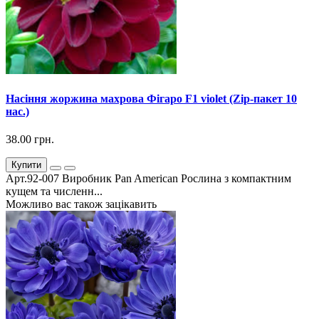
Насіння жоржина махрова Фігаро F1 violet (Zip-пакет 10
нас.)
38.00 грн.
Купити
Арт.92-007 Виробник Pan American Рослина з компактним
кущем та численн...
Можливо вас також зацікавить