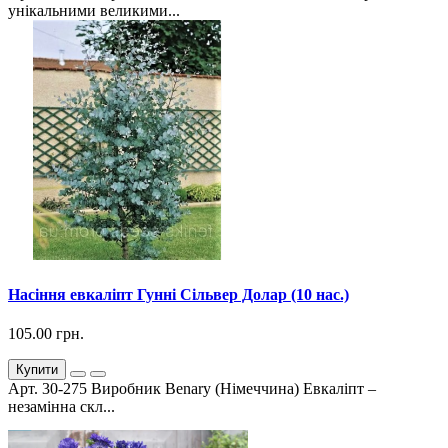
унікальними великими...
Насіння евкаліпт Гунні Сільвер Долар (10 нас.)
105.00 грн.
Купити
Арт. 30-275 Виробник Benary (Німеччина) Евкаліпт –
незамінна скл...