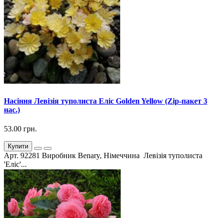
Насіння Левізія туполиста Еліс Golden Yellow (Zip-пакет 3
нас.)
53.00 грн.
Купити
Арт. 92281 Виробник Benary, Німеччина Левізія туполиста
'Еліс'...