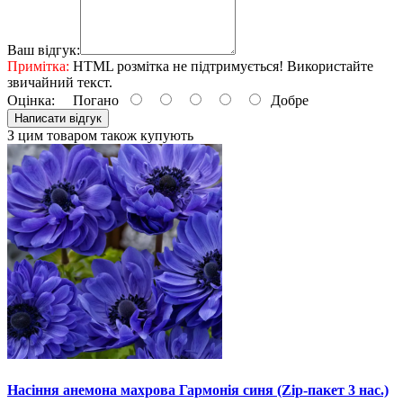
Ваш відгук:
Примітка:
HTML розмітка не підтримується! Використайте
звичайний текст.
Оцінка:
Погано
Добре
Написати відгук
З цим товаром також купують
Насіння анемона махрова Гармонія синя (Zip-пакет 3 нас.)