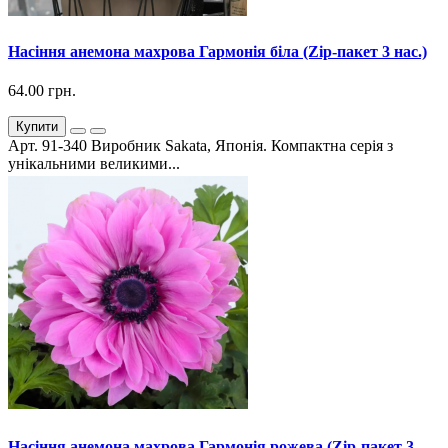
Насіння анемона махрова Гармонія біла (Zip-пакет 3 нас.)
64.00 грн.
Купити
Арт. 91-340 Виробник Sakata, Японія. Компактна серія з
унікальними великими...
Насіння анемона махрова Гармонія рожева (Zip-пакет 3