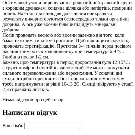
Оптимальні умови вирощування: родючий нейтральний грунт
з хорошим дренажем, сонячна ділянка або напівтінь, помірний
полив. На етапі цвітіння для досягнення найкращого
результату використовуються безпосередньо тільки органічні
добрива. А ось уже восени більше підійдуть мінеральні
добрива.
Посів проводять весною або восени залежно від того, коли
бажаєте отримати квітучі рослини. Щоб підвищити схожість,
проводять стратифікацію. Протягом 3-4 тижнів перед посівом
насіння тримають в холодильнику при температурі 6-9 "С.
Глибина посіву 1-2 см.
Бажано, щоб температура в період проростання була 12-15"С,
а грунт помірно і постійно зволожений. Не можна допускати
сильного перезволоження або пересихання. У сонячні дні
сходи потрібно притіняти. Після проростання температуру
треба підтримувати на рівні 10-13 2С. Сіянці пікірують у стадії
2-3 справжніх листків.
Немає відгуків про цей товар.
Написати відгук
Ваше ім'я: