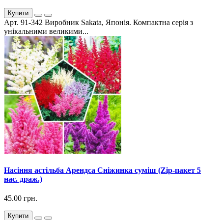
Купити
Арт. 91-342 Виробник Sakata, Японія. Компактна серія з
унікальними великими...
Насіння астільба Арендса Сніжинка суміш (Zip-пакет 5
нас. драж.)
45.00 грн.
Купити