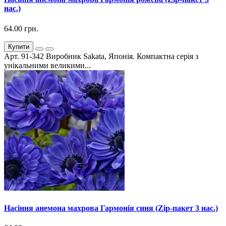
нас.)
64.00 грн.
Купити
Арт. 91-342 Виробник Sakata, Японія. Компактна серія з
унікальними великими...
Насіння анемона махрова Гармонія синя (Zip-пакет 3 нас.)