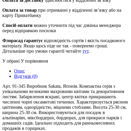
Оплата за доставку
здійснюється у відділенні зв’язку
Оплата за товар
при отриманні у відділенні зв’язку або на
карту Приватбанку
Спосіб оплати
можно уточнити під час дзвінка менеджера
перед відправкою посилки
Флорасад гарантує
відповідність сортів і якість посадкового
матеріалу. Якщо щось піде не так - повернемо гроші.
Детальніше про умови гарантії читайте
тут
.
У обрані
У порівняння
Опис
Відгуків (0)
Арт. 91-345 Виробник Sakata, Японія. Компактна серія з
унікальними великими махровими квітами та декоративним
листям. Забарвлення яскраві, центр квітки прикрашають
численні чорні оксамитові тичинки. Характеризується рясним
цвітінням, однорідністю, міцними стеблами. Висота 25-30 см,
ширина 25-30 см. Використовуються для посадок в
альпінаріях, міксбордерах, бордюрах, для прикраси парків і
домашніх садів. Ідеально підходить для ранньовесняних
продажів в горщиках.