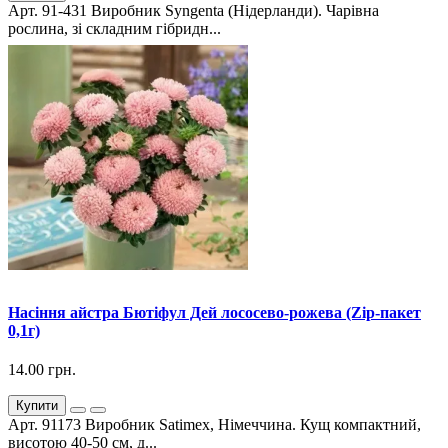
Арт. 91-431 Виробник Syngenta (Нідерланди). Чарівна
рослина, зі складним гібридн...
Насіння айстра Бютіфул Дей лососево-рожева (Zip-пакет
0,1г)
14.00 грн.
Купити
Арт. 91173 Виробник Satimex, Німеччина. Кущ компактний,
висотою 40-50 см, д...