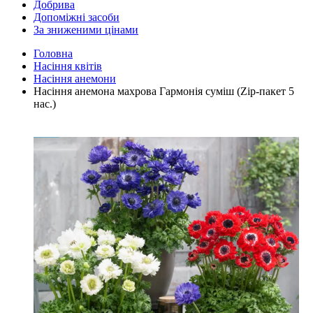
Добрива
Допоміжні засоби
За зниженими цінами
Головна
Насіння квітів
Насіння анемони
Насіння анемона махрова Гармонія суміш (Zip-пакет 5
нас.)