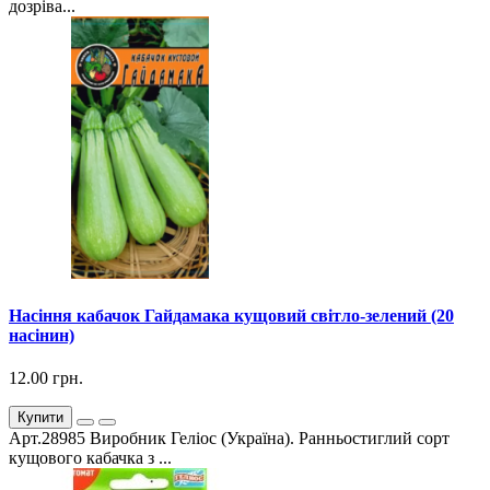
дозріва...
Насіння кабачок Гайдамака кущовий світло-зелений (20
насінин)
12.00 грн.
Купити
Арт.28985 Виробник Геліос (Україна). Ранньостиглий сорт
кущового кабачка з ...