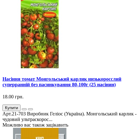
Насіння томат Монгольський карлик низькоросслий
суперранній без пасинкування 80-100г (25 насінин)
18.00 грн.
Купити
Арт.21-703 Виробник Геліос (Україна). Монгольський карлик -
чудовий ультраскорос...
Можливо вас також зацікавить