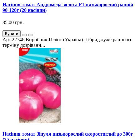
Насіння томат Андромеда золота F1 низькорослий ранній
90-120г (20 насінин)
35.00 грн.
Купити
Арт.22746 Виробник Геліос (Україна). Гібрид дуже раннього
терміну дозріванн...
Насіння томат Зінуля низькорослий скоростиглий до 300г
(25 насінин)