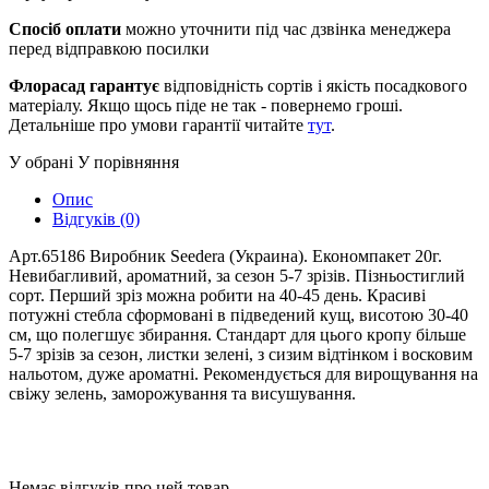
Спосіб оплати
можно уточнити під час дзвінка менеджера
перед відправкою посилки
Флорасад гарантує
відповідність сортів і якість посадкового
матеріалу. Якщо щось піде не так - повернемо гроші.
Детальніше про умови гарантії читайте
тут
.
У обрані
У порівняння
Опис
Відгуків (0)
Арт.65186 Виробник Seedera (Украина). Економпакет 20г.
Невибагливий, ароматний, за сезон 5-7 зрізів. Пізньостиглий
сорт. Перший зріз можна робити на 40-45 день. Красиві
потужні стебла сформовані в підведений кущ, висотою 30-40
см, що полегшує збирання. Стандарт для цього кропу більше
5-7 зрізів за сезон, листки зелені, з сизим відтінком і восковим
нальотом, дуже ароматні. Рекомендується для вирощування на
свіжу зелень, заморожування та висушування.
Немає відгуків про цей товар.