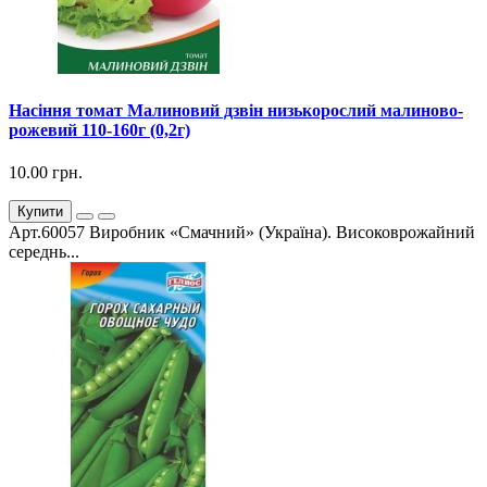
Насіння томат Малиновий дзвін низькорослий малиново-
рожевий 110-160г (0,2г)
10.00 грн.
Купити
Арт.60057 Виробник «Смачний» (Україна). Високоврожайний
середнь...