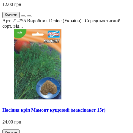
12.00 грн.
Купити
Арт. 21-755 Виробник Геліос (Україна). Середньостиглий
сорт, від...
Насіння кріп Мамонт кущовий (максіпакет 15г)
24.00 грн.
Купити