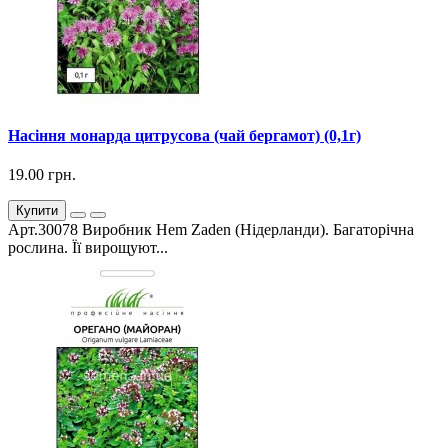
Насіння монарда цитрусова (чай бергамот) (0,1г)
19.00 грн.
Купити
Арт.30078 Виробник Hem Zaden (Нідерланди). Багаторічна
рослина. Її вирощуют...