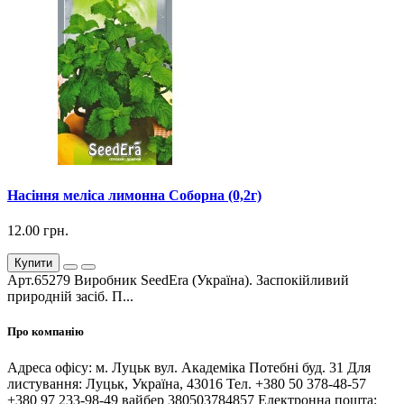
Насіння меліса лимонна Соборна (0,2г)
12.00 грн.
Купити
Арт.65279 Виробник SeedEra (Україна). Заспокійливий
природній засіб. П...
Про компанію
Адреса офісу: м. Луцьк вул. Академіка Потебні буд. 31 Для
листування: Луцьк, Україна, 43016 Тел. +380 50 378-48-57
+380 97 233-98-49 вайбер 380503784857 Електронна пошта: