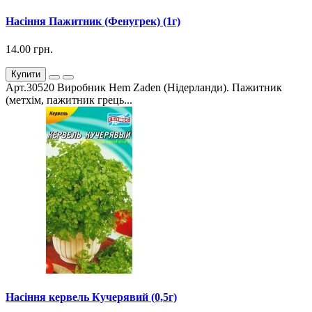
Насіння Пажитник (Фенугрек) (1г)
14.00 грн.
Купити
Арт.30520 Виробник Hem Zaden (Нідерланди). Пажитник
(метхім, пажитник грець...
Насіння кервель Кучерявий (0,5г)