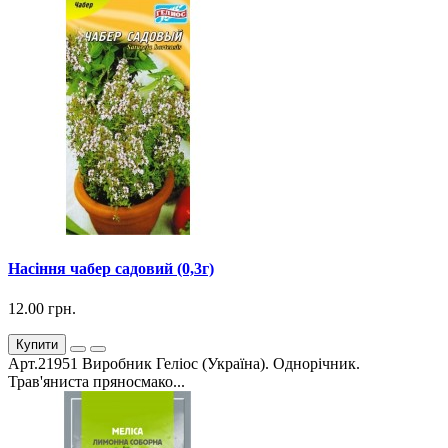
Насіння чабер садовий (0,3г)
12.00 грн.
Купити
Арт.21951 Виробник Геліос (Україна). Однорічник.
Трав'яниста пряносмако...