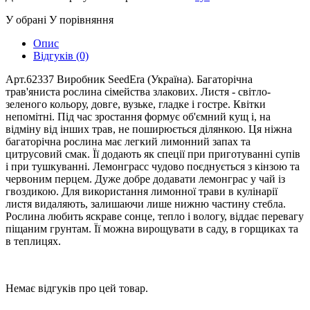
У обрані
У порівняння
Опис
Відгуків (0)
Арт.62337 Виробник SeedEra (Україна). Багаторічна
трав'яниста рослина сімейства злакових. Листя - світло-
зеленого кольору, довге, вузьке, гладке і гостре. Квітки
непомітні. Під час зростання формує об'ємний кущ і, на
відміну від інших трав, не поширюється ділянкою. Ця ніжна
багаторічна рослина має легкий лимонний запах та
цитрусовий смак. Її додають як спеції при приготуванні супів
і при тушкуванні. Лемонграсс чудово поєднується з кінзою та
червоним перцем. Дуже добре додавати лемонграс у чай із
гвоздикою. Для використання лимонної трави в кулінарії
листя видаляють, залишаючи лише нижню частину стебла.
Рослина любить яскраве сонце, тепло і вологу, віддає перевагу
піщаним грунтам. Її можна вирощувати в саду, в горщиках та
в теплицях.
Немає відгуків про цей товар.