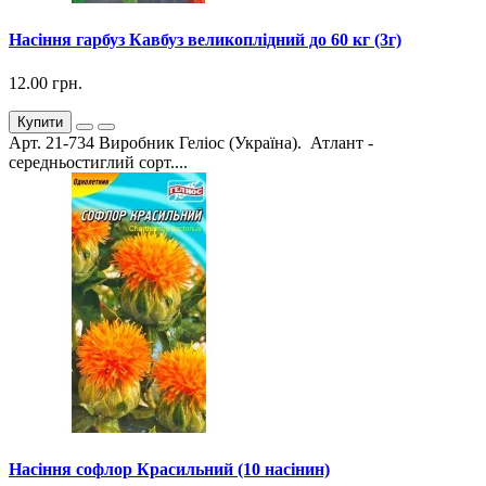
Насіння гарбуз Кавбуз великоплідний до 60 кг (3г)
12.00 грн.
Купити
Арт. 21-734 Виробник Геліос (Україна). Атлант -
середньостиглий сорт....
Насіння софлор Красильний (10 насінин)