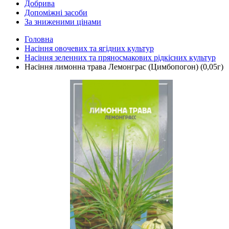
Добрива
Допоміжні засоби
За зниженими цінами
Головна
Насіння овочевих та ягідних культур
Насіння зеленних та пряносмакових рідкісних культур
Насіння лимонна трава Лемонграс (Цимбопогон) (0,05г)