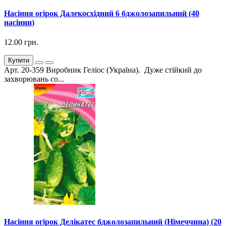
Насіння огірок Далекосхідний 6 бджолозапильний (40
насінин)
12.00 грн.
Купити
Арт. 20-359 Виробник Геліос (Україна). Дуже стійкий до
захворювань со...
Насіння огірок Делікатес бджолозапильний (Німеччина) (20