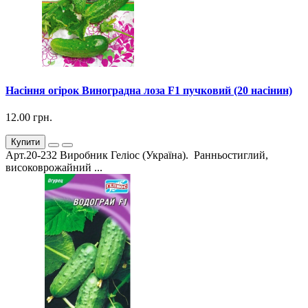
Насіння огірок Виноградна лоза F1 пучковий (20 насінин)
12.00 грн.
Купити
Арт.20-232 Виробник Геліос (Україна). Ранньостиглий,
високоврожайний ...