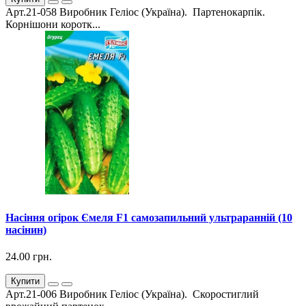
Арт.21-058 Виробник Геліос (Україна). Партенокарпік.
Корнішони коротк...
Насіння огірок Ємеля F1 самозапильний ультраранній (10
насінин)
24.00 грн.
Купити
Арт.21-006 Виробник Геліос (Україна). Скоростиглий