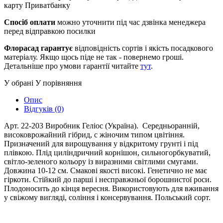
карту Приватбанку
Спосіб оплати
можно уточнити під час дзвінка менеджера
перед відправкою посилки
Флорасад гарантує
відповідність сортів і якість посадкового
матеріалу. Якщо щось піде не так - повернемо гроші.
Детальніше про умови гарантії читайте
тут
.
У обрані
У порівняння
Опис
Відгуків (0)
Арт. 22-203 Виробник Геліос (Україна). Середньоранній,
високоврожайний гібрид, с жіночим типом цвітіння.
Призначений для вирощування у відкритому грунті і під
плівкою. Плід циліндричний корнішон, сильногорбкуватий,
світло-зеленого кольору із виразними світлими смугами.
Довжина 10-12 см. Смакові якості високі. Генетично не має
гіркоти. Стійкий до парші і несправжньої борошнистої роси.
Плодоносить до кінця вересня. Використовують для вживання
у свіжому вигляді, соління і консервування. Польський сорт.