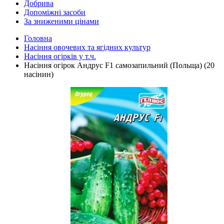
Добрива
Допоміжні засоби
За зниженими цінами
Головна
Насіння овочевих та ягідних культур
Насіння огірків у т.ч.
Насіння огірок Андрус F1 самозапильний (Польща) (20
насінин)