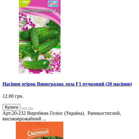
Насіння огірок Виноградна лоза F1 пучковий (20 насінин)
12.00 грн.
Купити
Арт.20-232 Виробник Геліос (Україна). Ранньостиглий,
високоврожайний ...