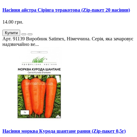
Насіння айстра Сірінга теракотова (Zip-пакет 20 насінин)
14.00 грн.
Купити
Арт. 91139 Виробник Satimex, Німеччина. Серія, яка зачаровує
надзвичайно ве...
Насіння морква Курода шантане рання (Zip-пакет 0,5г)