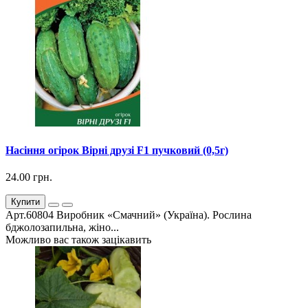
Насіння огірок Вірні друзі F1 пучковий (0,5г)
24.00 грн.
Купити
Арт.60804 Виробник «Смачний» (Україна). Рослина
бджолозапильна, жіно...
Можливо вас також зацікавить