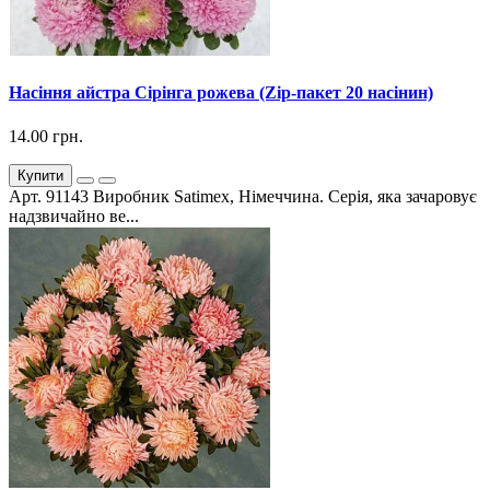
Насіння айстра Сірінга рожева (Zip-пакет 20 насінин)
14.00 грн.
Купити
Арт. 91143 Виробник Satimex, Німеччина. Серія, яка зачаровує
надзвичайно ве...