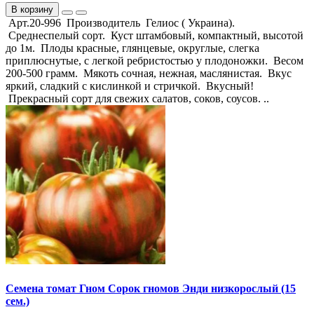
В корзину
Арт.20-996 Производитель Гелиос ( Украина).
Среднеспелый сорт. Куст штамбовый, компактный, высотой
до 1м. Плоды красные, глянцевые, округлые, слегка
приплюснутые, с легкой ребристостью у плодоножки. Весом
200-500 грамм. Мякоть сочная, нежная, маслянистая. Вкус
яркий, сладкий с кислинкой и стричкой. Вкусный!
Прекрасный сорт для свежих салатов, соков, соусов. ..
Семена томат Гном Сорок гномов Энди низкорослый (15
сем.)