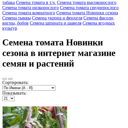
табака
Семена томата в т.ч.
Семена томата высокорослого
Семена томата низкорослого
Семена томата среднерослого
Семена томата комнатного
Семена томата Новинки сезона
Семена тыквы
Семена укропа и фенхеля
Семена фасоли,
вигны, бобов
Семена шпината и щавеля
Семена ягодных
культур
Семена томата Новинки
сезона в интернет магазине
семян и растений
Сортировать:
Показывать: