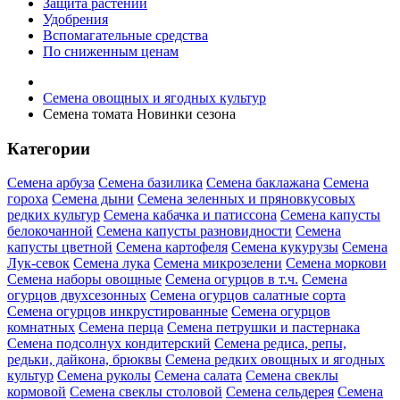
Защита растений
Удобрения
Вспомагательные средства
По сниженным ценам
Семена овощных и ягодных культур
Семена томата Новинки сезона
Категории
Семена арбуза
Семена базилика
Семена баклажана
Семена
гороха
Семена дыни
Семена зеленных и пряновкусовых
редких культур
Семена кабачка и патиссона
Семена капусты
белокочанной
Семена капусты разновидности
Семена
капусты цветной
Семена картофеля
Семена кукурузы
Семена
Лук-севок
Семена лука
Семена микрозелени
Семена моркови
Семена наборы овощные
Семена огурцов в т.ч.
Семена
огурцов двухсезонных
Семена огурцов салатные сорта
Семена огурцов инкрустированные
Семена огурцов
комнатных
Семена перца
Семена петрушки и пастернака
Семена подсолнух кондитерский
Семена редиса, репы,
редьки, дайкона, брюквы
Семена редких овощных и ягодных
культур
Семена руколы
Семена салата
Семена свеклы
кормовой
Семена свеклы столовой
Семена сельдерея
Семена