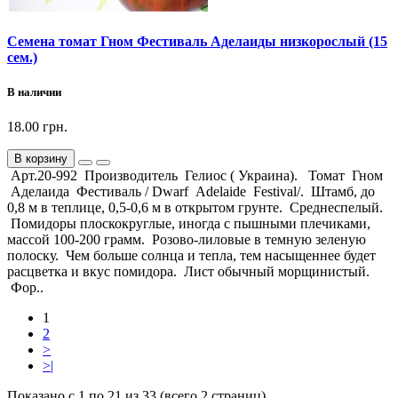
Семена томат Гном Фестиваль Аделаиды низкорослый (15
сем.)
В наличии
18.00 грн.
В корзину
Арт.20-992 Производитель Гелиос ( Украина). Томат Гном
Аделаида Фестиваль / Dwarf Adelaide Festival/. Штамб, до
0,8 м в теплице, 0,5-0,6 м в открытом грунте. Среднеспелый.
Помидоры плоскокруглые, иногда с пышными плечиками,
массой 100-200 грамм. Розово-лиловые в темную зеленую
полоску. Чем больше солнца и тепла, тем насыщеннее будет
расцветка и вкус помидора. Лист обычный морщинистый.
Фор..
1
2
>
>|
Показано с 1 по 21 из 33 (всего 2 страниц)